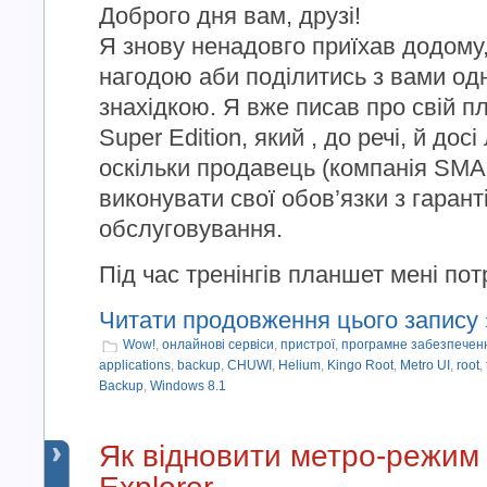
Доброго дня вам, друзі!
Я знову ненадовго приїхав додому
нагодою аби поділитись з вами од
знахідкою. Я вже писав про свій 
Super Edition, який , до речі, й дос
оскільки продавець (компанія SM
виконувати свої обов’язки з гарант
обслуговування.
Під час тренінгів планшет мені потрі
Читати продовження цього запису 
Wow!
,
онлайнові сервіси
,
пристрої
,
програмне забезпечен
applications
,
backup
,
CHUWI
,
Helium
,
Kingo Root
,
Metro UI
,
root
,
Backup
,
Windows 8.1
Як відновити метро-режим 