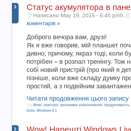
Статус акумулятора в пане
Написано May 19, 2015 - 6:45 pmh.
коментарів »
Доброго вечора вам, друзі!
Як я вже говорив, мій планшет по
дивно, причому, якраз тоді, коли б
потрібен – в розпал тренінгу. Тож 
собі новий пристрій (про який я д
пізніше, коли вже складу думку про 
простий, а з подвійним завантаженн
Читати продовження цього запису 
Wow!
,
пристрої
,
програмне забезпечення
,
продуктивність
,
tricks
,
Windows 8.1
Wow! Нарешті Windows Liv