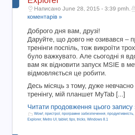
Explorer
Написано June 28, 2015 - 3:39 pmh.
коментарів »
Доброго дня вам, друзі!
Даруйте, що довго не озивався – п
тренінги поспіль, тож викроїти тро
було важкувато. Але сьогодні я вдо
вам як відновити запуск MSIE в ме
відмовляється це робити.
Десь місяць з тому, дуже невчасно
тренінгу, мій планшет MyTab [...]
Читати продовження цього запису 
Wow!
,
пристрої
,
програмне забезпечення
,
продуктивність
,
Explorer
,
Metro UI
,
tablet
,
tips
,
tricks
,
Windows 8.1