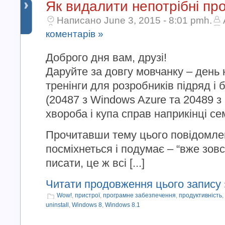
Як видалити непотрібні пр
Написано June 3, 2015 - 8:01 pmh.
коментарів »
Доброго дня вам, друзі!
Даруйте за довгу мовчанку – день
тренінги для розробників підряд і
(20487 з Windows Azure та 20489 з 
хвороба і купа справ наприкінці с
Прочитавши тему цього повідомле
посміхнеться і подумає – “вже зовс
писати, це ж всі [...]
Читати продовження цього запису 
Wow!
,
пристрої
,
програмне забезпечення
,
продуктивність
,
uninstall
,
Windows 8
,
Windows 8.1