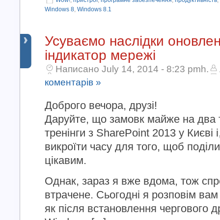
Wow!
,
пристрої
,
програмне забезпечення
,
продуктивність
,
Windows 8
,
Windows 8.1
Усуваємо наслідки оновле
індикатор мережі
Написано July 14, 2014 - 8:23 pmh.
коментарів »
Доброго вечора, друзі!
Даруйте, що замовк майже на два 
тренінги з SharePoint 2013 у Києві і
викроїти часу для того, щоб поділ
цікавим.
Однак, зараз я вже вдома, тож с
втрачене. Сьогодні я розповім вам 
як після встановлення чергового д