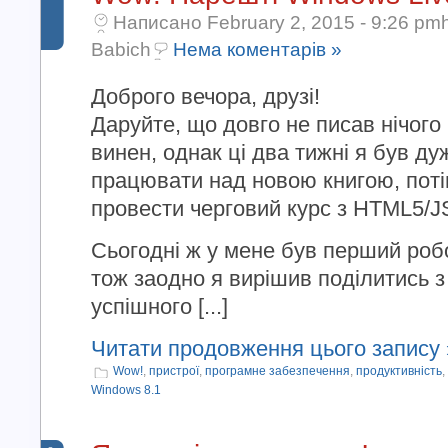
Написано February 2, 2015 - 9:26 pmh
Babich
Нема коментарів »
Доброго вечора, друзі!
Даруйте, що довго не писав нічого
винен, однак ці два тижні я був ду
працювати над новою книгою, поті
провести черговий курс з HTML5/J
Сьогодні ж у мене був перший роб
тож заодно я вирішив поділитись 
успішного [...]
Читати продовження цього запису 
Wow!
,
пристрої
,
програмне забезпечення
,
продуктивність
,
Windows 8.1