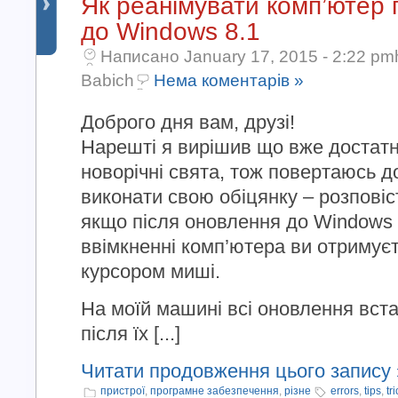
Як реанімувати комп’ютер 
до Windows 8.1
Написано January 17, 2015 - 2:22 pm
Babich
Нема коментарів »
Доброго дня вам, друзі!
Нарешті я вирішив що вже достатн
новорічні свята, тож повертаюсь д
виконати свою обіцянку – розповіс
якщо після оновлення до Windows 
ввімкненні комп’ютера ви отримує
курсором миші.
На моїй машині всі оновлення вс
після їх [...]
Читати продовження цього запису 
пристрої
,
програмне забезпечення
,
різне
errors
,
tips
,
tr