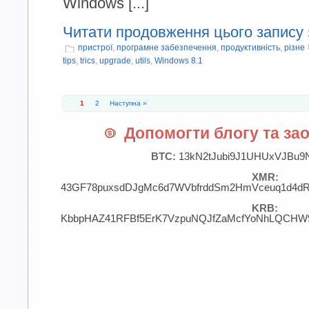
Windows [...]
Читати продовження цього запису 
пристрої
,
програмне забезпечення
,
продуктивність
,
різне
tips
,
trics
,
upgrade
,
utils
,
Windows 8.1
1
2
Наступна »
Допомогти блогу та зао
BTC:
13kN2tJubi9J1UHUxVJBu9
XMR:
43GF78puxsdDJgMc6d7WVbfrddSm2HmVceuq1d4d
KRB:
KbbpHAZ41RFBf5ErK7VzpuNQJfZaMcfYoNhLQCHW9