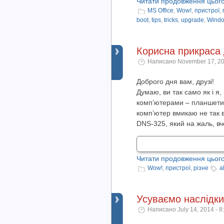
Читати продовження цього
MS Office
,
Wow!
,
пристрої
,
boot
,
tips
,
tricks
,
upgrade
,
Windo
Корисна прикраса 
Написано November 17, 20
Доброго дня вам, друзі!
Думаю, ви так само як і я
комп’ютерами – планшети п
комп’ютер вмикаю не так вж
DNS-325, який на жаль, вчо
Читати продовження цього
Wow!
,
пристрої
,
різне
a
Усуваємо наслідки
Написано July 14, 2014 - 8