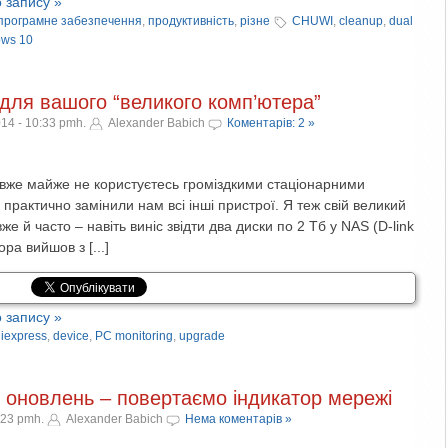
 запису »
програмне забезпечення
,
продуктивність
,
різне
CHUWI
,
cleanup
,
dual
ws 10
для вашого “великого комп’ютера”
14 - 10:33 pmh.
Alexander Babich
Коментарів: 2 »
, вже майже не користуєтесь громіздкими стаціонарними
рактично замінили нам всі інші пристрої. Я теж свій великий
е й часто – навіть виніс звідти два диски по 2 Тб у NAS (D-link
ра вийшов з [...]
 запису »
liexpress
,
device
,
PC monitoring
,
upgrade
 оновлень – повертаємо індикатор мережі
:23 pmh.
Alexander Babich
Нема коментарів »