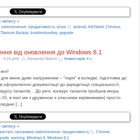
 запису »
 забезпечення
,
продуктивність
,
різне
android
,
ArkTablet
,
Chronus
,
,
Titanium Backup
,
troubleshooting
,
upgrade
ення від оновлення до Windows 8.1
 - 9:24 pmh.
Alexander Babich
Коментарів: 4 »
 мої!
для мене дуже напруженим – “пари” в коледжі, підготовка до
 в оформленнні документації до акредитації спеціальності,
нкурсу талантів… До речі, конкурс талантів пройшов вчора.
а 15, в якої ми з дружиною є класними керівниками) просто
юдню [...]
 запису »
ристрої
,
програмне забезпечення
,
продуктивність
Chrome
,
grade
,
warning
,
Windows 8
,
Windows 8.1