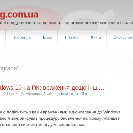
og.com.ua
ої продуктивності за допомогою програмного забезпечення і онлай
т
Про автора
Відео
Тренінги
Книги
Спонсорам
pgrade’
dows 10 на ПК: враження дещо інші…
 - 9:41 pmh.
Alexander Babich
Коментарів: 5 »
шаю поділитись з вами враженнями від оновлення до Windows
авно я вже описував процедуру оновлення на моєму планшеті
На планшеті система мені дуже сподобалась.