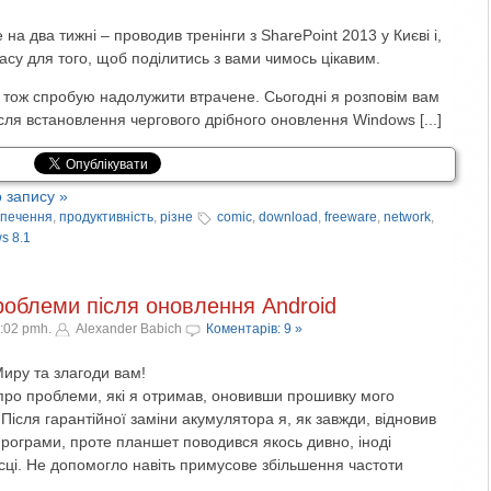
а два тижні – проводив тренінги з SharePoint 2013 у Києві і,
часу для того, щоб поділитись з вами чимось цікавим.
, тож спробую надолужити втрачене. Сьогодні я розповім вам
ісля встановлення чергового дрібного оновлення Windows [...]
 запису »
зпечення
,
продуктивність
,
різне
comic
,
download
,
freeware
,
network
,
s 8.1
роблеми після оновлення Android
8:02 pmh.
Alexander Babich
Коментарів: 9 »
Миру та злагоди вам!
 про проблеми, які я отримав, оновивши прошивку мого
сля гарантійної заміни акумулятора я, як завжди, відновив
програми, проте планшет поводився якось дивно, іноді
сці. Не допомогло навіть примусове збільшення частоти