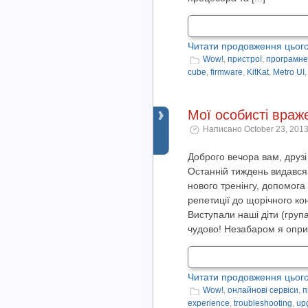
Читати продовження цього
Wow!
,
пристрої
,
програмне
cube
,
firmware
,
KitKat
,
Metro UI
Мої особисті враж
Написано October 23, 2013
Доброго вечора вам, друзі
Останній тиждень видався 
нового тренінгу, допомога
репетиції до щорічного ко
Виступали наші діти (груп
чудово! Незабаром я оприл
Читати продовження цього
Wow!
,
онлайнові сервіси
,
п
experience
,
troubleshooting
,
up