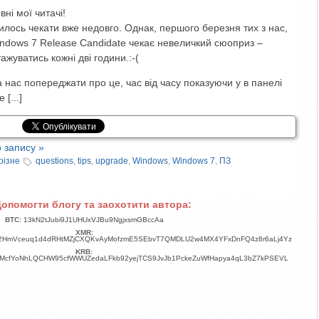
ні мої читачі!
лось чекати вже недовго. Однак, першого березня тих з нас,
indows 7 Release Candidate чекає невеличкий сюоприз –
жуватись кожні дві години.:-(
нас попереджати про це, час від часу показуючи у в панелі
[...]
 запису »
різне
questions
,
tips
,
upgrade
,
Windows
,
Windows 7
,
ПЗ
опомогти блогу та заохотити автора:
BTC:
13kN2tJubi9J1UHUxVJBu9NgjxsmGBccAa
XMR:
2HmVceuq1d4dRHtMZjCXQKvAyMofzmE5SEbvT7QMDLU2w4MX4YFxDnFQ4z8r6aLj4Yz
KRB:
aMcfYoNhLQCHW95cfWWUZedaLFkb92yejTCS9JvJb1PckeZuWfHapya4qL3bZ7kPSEVL