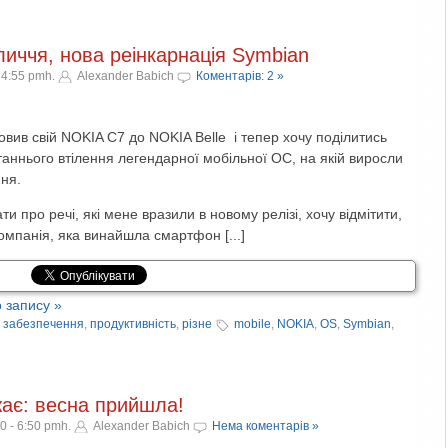
личчя, нова реінкарнація Symbian
 4:55 pmh.
Alexander Babich
Коментарів: 2 »
овив свій NOKIA C7 до NOKIA Belle і тепер хочу поділитись
аннього втілення легендарної мобільної ОС, на якій виросли
ння.
и про речі, які мене вразили в новому релізі, хочу відмітити,
мпанія, яка винайшла смартфон [...]
 запису »
 забезпечення
,
продуктивність
,
різне
mobile
,
NOKIA
,
OS
,
Symbian
,
ає: весна прийшла!
0 - 6:50 pmh.
Alexander Babich
Нема коментарів »