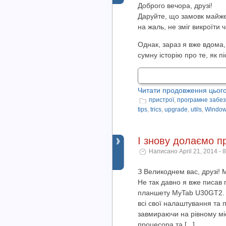
Доброго вечора, друзі!
Даруйте, що замовк майже н
на жаль, не зміг викроїти 
Однак, зараз я вже вдома
сумну історію про те, як п
Читати продовження цього
пристрої
,
програмне забе
tips
,
trics
,
upgrade
,
utils
,
Window
І знову долаємо п
Написано April 21, 2014 - 
З Великоднем вас, друзі! 
Не так давно я вже писав
планшету MyTab U30GT2. Пі
всі свої налаштування та 
завмираючи на рівному мі
процесора та [...]