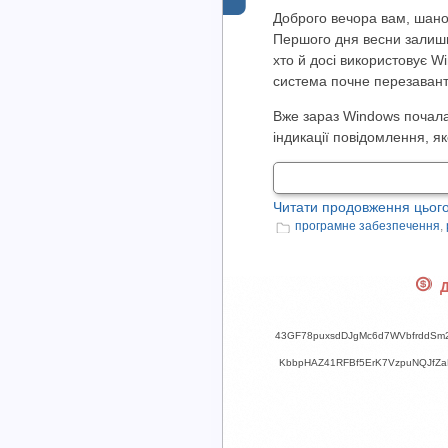
Доброго вечора вам, шанов
Першого дня весни залиши
хто й досі використовує W
система почне перезаванта
Вже зараз Windows почала 
індикації повідомлення, яке 
Читати продовження цього
програмне забезпечення
,
Д
43GF78puxsdDJgMc6d7WVbfrddSm
KbbpHAZ41RFBf5ErK7VzpuNQJfZ