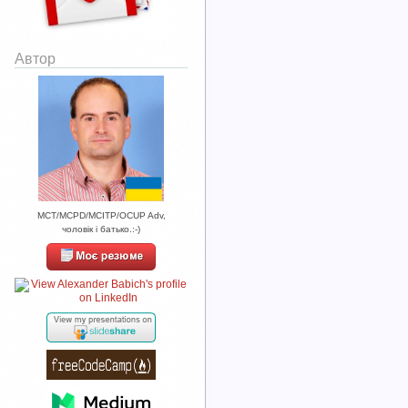
Автор
MCT/MCPD/MCITP/OCUP Adv,
чоловік і батько.:-)