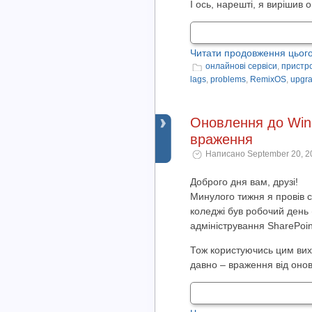
І ось, нарешті, я вирішив о
Читати продовження цього
онлайнові сервіси
,
пристро
lags
,
problems
,
RemixOS
,
upgr
Оновлення до Wind
враження
Написано September 20, 20
Доброго дня вам, друзі!
Минулого тижня я провів св
коледжі був робочий день (
адміністрування SharePoin
Тож користуючись цим вихі
давно – враження від онов