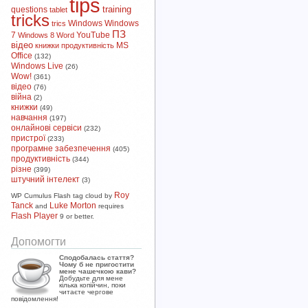
tips
training
questions
tablet
tricks
Windows
Windows
trics
ПЗ
7
YouTube
Windows 8
Word
відео
MS
книжки
продуктивність
Office
(132)
Windows Live
(26)
Wow!
(361)
відео
(76)
війна
(2)
книжки
(49)
навчання
(197)
онлайнові сервіси
(232)
пристрої
(233)
програмне забезпечення
(405)
продуктивність
(344)
різне
(399)
штучний інтелект
(3)
Roy
WP Cumulus Flash tag cloud by
Tanck
Luke Morton
and
requires
Flash Player
9 or better.
Допомогти
Сподобалась стаття?
Чому б не пригостити
мене чашечкою кави?
Добудьте для мене
кілька копійчин, поки
читаєте чергове
повідомлення!