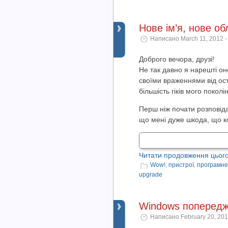
Нове ім’я, нове об
Написано March 11, 2012 -
Доброго вечора, друзі!
Не так давно я нарешті он
своїми враженнями від ост
більшість гіків мого поколі
Перш ніж почати розповідат
що мені дуже шкода, що ко
Читати продовження цього
Wow!
,
пристрої
,
програмне
upgrade
Windows попередж
Написано February 20, 201