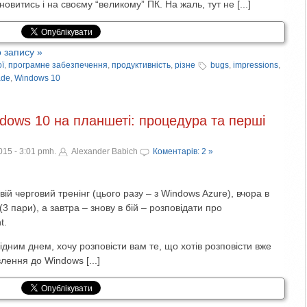
новитись і на своєму “великому” ПК. На жаль, тут не [...]
 запису »
ї
,
програмне забезпечення
,
продуктивність
,
різне
bugs
,
impressions
,
ade
,
Windows 10
ows 10 на планшеті: процедура та перші
15 - 3:01 pmh.
Alexander Babich
Коментарів: 2 »
ій черговий тренінг (цього разу – з Windows Azure), вчора в
3 пари), а завтра – знову в бій – розповідати про
t.
дним днем, хочу розповісти вам те, що хотів розповісти вже
лення до Windows [...]