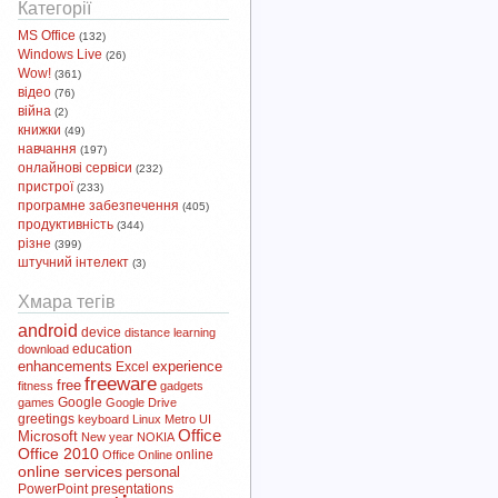
Категорії
MS Office
(132)
Windows Live
(26)
Wow!
(361)
відео
(76)
війна
(2)
книжки
(49)
навчання
(197)
онлайнові сервіси
(232)
пристрої
(233)
програмне забезпечення
(405)
продуктивність
(344)
різне
(399)
штучний інтелект
(3)
Хмара тегів
android
device
distance learning
download
education
enhancements
experience
Excel
freeware
free
fitness
gadgets
Google
games
Google Drive
greetings
keyboard
Linux
Metro UI
Office
Microsoft
New year
NOKIA
Office 2010
online
Office Online
online services
personal
PowerPoint
presentations