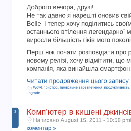
Доброго вечора, друзі!
Не так давно я нарешті оновив св
Belle і тепер хочу поділитись сво
останнього втілення легендарної м
виросли більшість гіків мого покол
Перш ніж почати розповідати про р
новому релізі, хочу відмітити, що 
компанія, яка винайшла смартфон [
Читати продовження цього запису 
Wow!
,
пристрої
,
програмне забезпечення
,
продуктивність
,
upgrade
Комп’ютер в кишені джинсі
Написано August 15, 2011 - 10:58 pm
коментар »