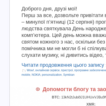
Доброго дня, друзі мої!
Перш за все, дозвольте привітати
– минулої п’ятниці (12 серпня) пр
людства святкувала День народже
комп’ютера. Цей день можна вваж
святом кожного з нас, оскільки бе
помічника ми не могли б ні спілкув
слухати музику, ні дивитись відео, та
Читати продовження цього запису 
Wow!
,
онлайнові сервіси
,
пристрої
,
програмне забезпечен
mobile
,
NOKIA
,
personalization
,
Symbian
Допомогти блогу та зао
BTC:
13kN2tJubi9J1UHUxVJBu9
XMR: