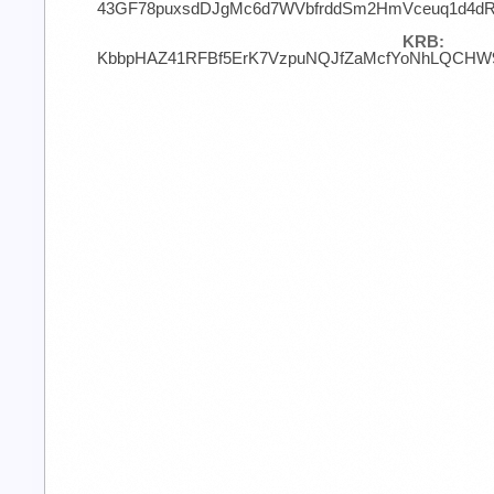
43GF78puxsdDJgMc6d7WVbfrddSm2HmVceuq1d4d
KRB:
KbbpHAZ41RFBf5ErK7VzpuNQJfZaMcfYoNhLQCHW9