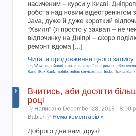
насиченим – курси у Києві, Дніпроп
робота над новим відеотренінгом 
Java, дуже й дуже короткий відпочи
“Хвиля” (я просто у захваті – не че
відпочинку на Дніпрі – скоро поді
ремонт вдома [...]
Читати продовження цього запису 
Wow!
,
онлайнові сервіси
,
пристрої
,
програмне забезпечен
Band
,
iBox Bank
,
mobile
,
online services
,
tips
,
tricks
,
Приватбанк
Вчитись, аби досягти біль
році
Написано December 28, 2015 - 8:00 
Babich
Нема коментарів »
Доброго дня вам, друзі!