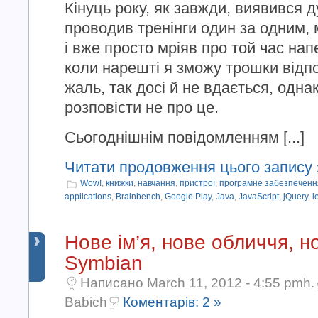
Кінуць року, як завжди, виявився 
проводив тренінги один за одним,
і вже просто мріяв про той час нап
коли нарешті я зможу трошки відпо
жаль, так досі й не вдається, однак
розповісти не про це.
Сьогоднішнім повідомленням [...]
Читати продовження цього запису 
Wow!
,
книжки
,
навчання
,
пристрої
,
програмне забезпеченн
applications
,
Brainbench
,
Google Play
,
Java
,
JavaScript
,
jQuery
,
l
Нове ім’я, нове обличчя, н
Symbian
Написано March 11, 2012 - 4:55 pmh.
Babich
Коментарів: 2 »