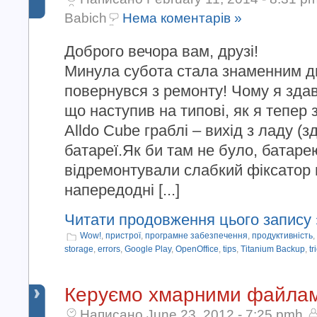
Babich
Нема коментарів »
Доброго вечора вам, друзі!
Минула субота стала знаменним д
повернувся з ремонту! Чому я здав
що наступив на типові, як я тепер 
Alldo Cube граблі – вихід з ладу (
батареї.Як би там не було, батаре
відремонтували слабкий фіксатор г
напередодні [...]
Читати продовження цього запису 
Wow!
,
пристрої
,
програмне забезпечення
,
продуктивність
,
storage
,
errors
,
Google Play
,
OpenOffice
,
tips
,
Titanium Backup
,
tr
Керуємо хмарними файлам
Написано June 23, 2012 - 7:25 pmh.