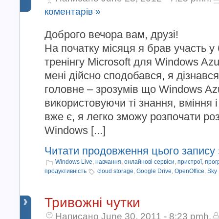
коментарів »
Доброго вечора вам, друзі!
На початку місяця я брав участь 
тренінгу Microsoft для Windows Azu
мені дійсно сподобався, я дізнався
головне – зрозумів що Windows Azu
використовуючи ті знання, вміння і
вже є, я легко зможу розпочати ро
Windows [...]
Читати продовження цього запису 
Windows Live
,
навчання
,
онлайнові сервіси
,
пристрої
,
прог
продуктивність
cloud storage
,
Google Drive
,
OpenOffice
,
Sky 
Тривожні чутки
Написано June 30, 2011 - 8:23 pmh.