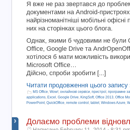
Я вже не раз звертався до пробле
документами на Android-пристроях
найрізноманітніші мобільні офісні 
них на сторінках цього блога.
Однак, якими б чудовими не були Qu
Office, Google Drive та AndrOpenOff
хотілося б мати можливість викор
Microsoft Office…
Дійсно, спроби зробити [...]
Читати продовження цього запису 
MS Office
,
Wow!
,
онлайнові сервіси
,
пристрої
,
програмне з
applications
,
Excel
,
Google Drive
,
KingSoft
,
Office 2013
,
Office Mo
PowerPoint
,
QuickOffice
,
remote control
,
tablet
,
Windows Azure
,
W
Долаємо проблеми відновл
Написано February 11, 2014 - 8:31 p