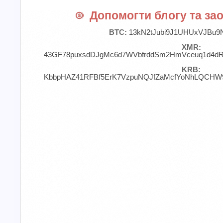
Допомогти блогу та зао
BTC:
13kN2tJubi9J1UHUxVJBu9
XMR:
43GF78puxsdDJgMc6d7WVbfrddSm2HmVceuq1d4d
KRB:
KbbpHAZ41RFBf5ErK7VzpuNQJfZaMcfYoNhLQCHW9