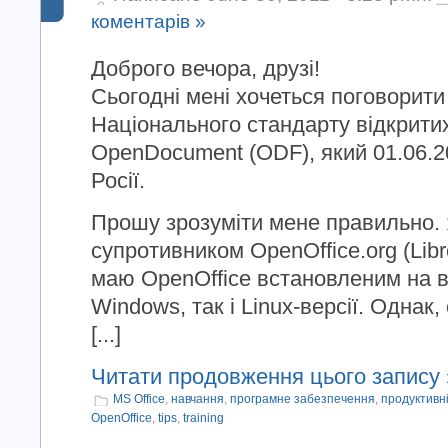
коментарів »
Доброго вечора, друзі!
Сьогодні мені хочеться поговорити
Національного стандарту відкрити
OpenDocument (ODF), який 01.06.20
Росії.
Прошу зрозуміти мене правильно. 
супротивником OpenOffice.org (Libr
маю OpenOffice встановленим на в
Windows, так і Linux-версії. Однак,
[...]
Читати продовження цього запису 
MS Office
,
навчання
,
програмне забезпечення
,
продуктивн
OpenOffice
,
tips
,
training