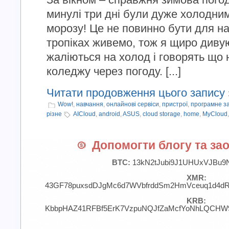
минулі три дні були дуже холодним
морозу! Це не повинно бути для н
тропіках живемо, тож я щиро диву
жаліються на холод і говорять що 
коледжу через погоду. [...]
Читати продовження цього запису 
Wow!
,
навчання
,
онлайнові сервіси
,
пристрої
,
програмне з
різне
AICloud
,
android
,
ASUS
,
cloud storage
,
home
,
MyCloud
Допомогти блогу та зао
BTC:
13kN2tJubi9J1UHUxVJBu9
XMR:
43GF78puxsdDJgMc6d7WVbfrddSm2HmVceuq1d4d
KRB:
KbbpHAZ41RFBf5ErK7VzpuNQJfZaMcfYoNhLQCHW9