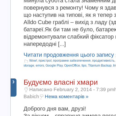
Минула субота стала знаменним д
повернувся з ремонту! Чому я здав
що наступив на типові, як я тепер 
Alldo Cube граблі – вихід з ладу (
батареї.Як би там не було, батаре
відремонтували слабкий фіксатор г
напередодні [...]
Читати продовження цього запису 
Wow!
,
пристрої
,
програмне забезпечення
,
продуктивність
,
storage
,
errors
,
Google Play
,
OpenOffice
,
tips
,
Titanium Backup
,
tr
Будуємо власні хмари
Написано February 2, 2014 - 7:39 pmh
Babich
Нема коментарів »
Доброго дня вам, друзі!
За вікном – справжня зимова погод