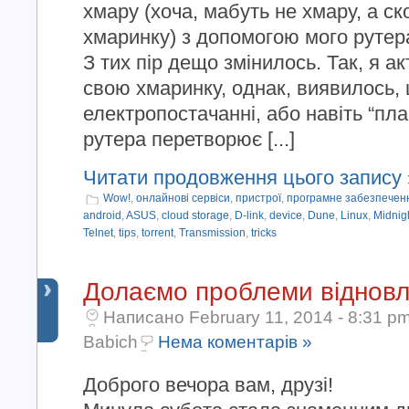
хмару (хоча, мабуть не хмару, а ск
хмаринку) з допомогою мого рутер
З тих пір дещо змінилось. Так, я 
свою хмаринку, однак, виявилось, 
електропостачанні, або навіть “пл
рутера перетворює [...]
Читати продовження цього запису 
Wow!
,
онлайнові сервіси
,
пристрої
,
програмне забезпечен
android
,
ASUS
,
cloud storage
,
D-link
,
device
,
Dune
,
Linux
,
Midnig
Telnet
,
tips
,
torrent
,
Transmission
,
tricks
Долаємо проблеми відновл
Написано February 11, 2014 - 8:31 p
Babich
Нема коментарів »
Доброго вечора вам, друзі!