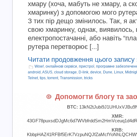
хмару (хоча, мабуть не хмару, а ск
хмаринку) з допомогою мого рутер
З тих пір дещо змінилось. Так, я 
свою хмаринку, однак, виявилось, 
електропостачанні, або навіть “пл
рутера перетворює [...]
Читати продовження цього запису 
Wow!
,
онлайнові сервіси
,
пристрої
,
програмне забезпечен
android
,
ASUS
,
cloud storage
,
D-link
,
device
,
Dune
,
Linux
,
Midnig
Telnet
,
tips
,
torrent
,
Transmission
,
tricks
Допомогти блогу та зао
BTC:
13kN2tJubi9J1UHUxVJBu9
XMR:
43GF78puxsdDJgMc6d7WVbfrddSm2HmVceuq1d4d
KRB:
KbbpHAZ41RFBf5ErK7VzpuNQJfZaMcfYoNhLQCHW9