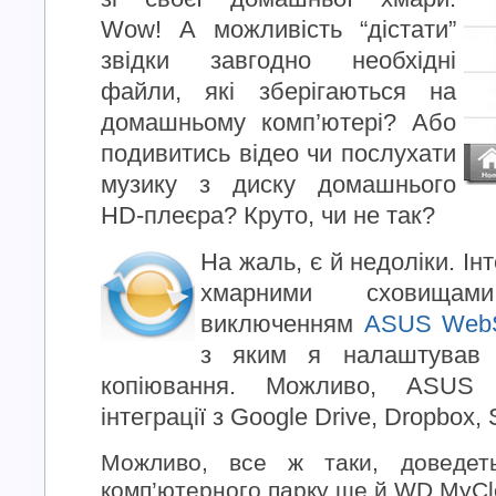
Wow! А можливість “дістати”
звідки завгодно необхідні
файли, які зберігаються на
домашньому комп’ютері? Або
подивитись відео чи послухати
музику з диску домашнього
HD-плеєра? Круто, чи не так?
На жаль, є й недоліки. Ін
хмарними сховищами
виключенням
ASUS WebS
з яким я налаштував 
копіювання. Можливо, ASUS 
інтеграції з Google Drive, Dropbox, 
Можливо, все ж таки, доведет
комп’ютерного парку ще й WD MyC