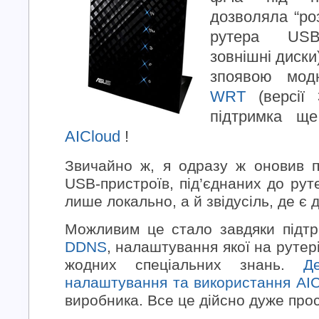
дозволяла “ро
рутера USB-
зовнішні диски
зпоявою мо
WRT
(версії 3
підтримка щ
AICloud
!
Звичайно ж, я одразу ж оновив п
USB-пристроїв, під’єднаних до рут
лише локально, а й звідусіль, де є 
Можливим це стало завдяки підтри
DDNS
, налаштування якої на рутер
жодних спеціальних знань.
Д
налаштування та використання AIC
виробника. Все це дійсно дуже прос