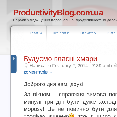
ProductivityBlog.com.ua
Поради з підвищення персональної продуктивності за допом
Головна
Про проект
Про автора
Відео
Будуємо власні хмари
Написано February 2, 2014 - 7:39 pmh.
коментарів »
Доброго дня вам, друзі!
За вікном – справжня зимова пог
минулі три дні були дуже холод
морозу! Це не повинно бути дл
тропіках живемо
, тож я щиро д