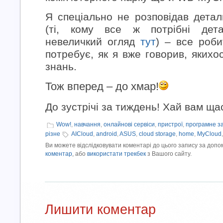
Я спеціально не розповідав дета
(ті, кому все ж потрібні дета
невеличкий огляд
тут
) – все роби
потребує, як я вже говорив, якихо
знань.
Тож вперед – до хмар!
До зустрічі за тиждень! Хай вам ща
Wow!
,
навчання
,
онлайнові сервіси
,
пристрої
,
програмне з
різне
AICloud
,
android
,
ASUS
,
cloud storage
,
home
,
MyCloud
Ви можете відслідковувати коментарі до цього запису за доп
коментар
, або
використати трекбек
з Вашого сайту.
Лишити коментар