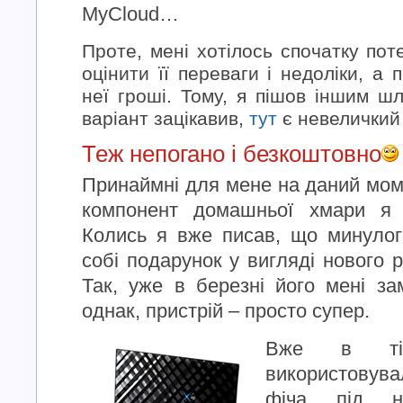
MyCloud…
Проте, мені хотілось спочатку пот
оцінити її переваги і недоліки, а
неї гроші. Тому, я пішов іншим ш
варіант зацікавив,
тут
є невеличкий
Теж непогано і безкоштовно
Принаймні для мене на даний моме
компонент домашньої хмари я п
Колись я вже писав, що минулог
собі подарунок у вигляді нового 
Так, уже в березні його мені за
однак, пристрій – просто супер.
Вже в тій
використовува
фіча під 