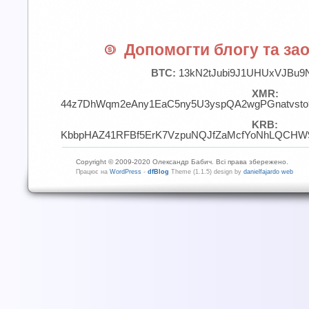
Допомогти блогу та зао
BTC:
13kN2tJubi9J1UHUxVJBu9
XMR:
44z7DhWqm2eAny1EaC5ny5U3yspQA2wgPGnatvst
KRB:
KbbpHAZ41RFBf5ErK7VzpuNQJfZaMcfYoNhLQCHW9
Copyright © 2009-2020 Олександр Бабич. Всі права збережено.
Працює на
WordPress
-
dfBlog
Theme (1.1.5) design by
danielfajardo web