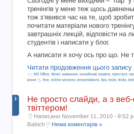
Сьогодні у мене вихідний – “пар” у
тренінгів у мене теж щось давненьк
тож з’явився час на те, щоб зробит
почитати матеріали нового тренінгу
завтрашніх лекцій, відповісти на 
студентів і написати у блог.
А написати я хочу ось про що. Не так
Читати продовження цього запису 
MS Office
,
Wow!
,
навчання
,
онлайнові сервіси
,
пристрої
,
пр
різне
free
,
online services
,
presentations
,
tips
,
tools
,
tricks
,
twit
Не просто слайди, а з веб-
твіттером!
Написано November 11, 2010 - 9:52 
Babich
Нема коментарів »