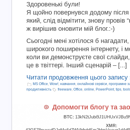
Здоровенькі були!
Я щойно повернувся додому після ч
який, слід відмітити, знову провів “
ж вирішив оновити мій блог.:-)
Сьогодні мені хотілося б нагадати
широкого поширення інтернету, і м
коли ви демонструєте свої слайди
це в твіттері. Інший сценарій – [...]
Читати продовження цього запису 
MS Office
,
Wow!
,
навчання
,
онлайнові сервіси
,
програмне з
продуктивність
freeware
,
Office
,
online
,
PowerPoint
,
tips
,
tool
Допомогти блогу та зао
BTC:
13kN2tJubi9J1UHUxVJBu9
XMR:
43GF78puxsdDJgMc6d7WVbfrddSm2HmVceuq1d4d