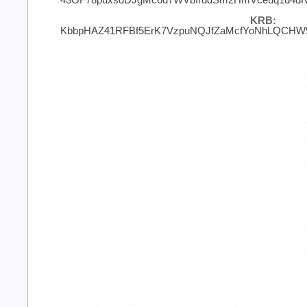
KRB:
KbbpHAZ41RFBf5ErK7VzpuNQJfZaMcfYoNhLQCHW9