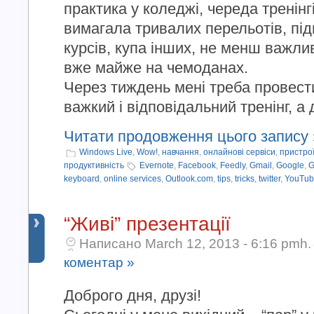
практика у коледжі, череда тренінг
вимагала тривалих перельотів, під
курсів, купа інших, не менш важлив
вже майже на чемоданах.
Через тиждень мені треба провест
важкий і відповідальний тренінг, а да
Читати продовження цього запису 
Windows Live
,
Wow!
,
навчання
,
онлайнові сервіси
,
пристро
продуктивність
Evernote
,
Facebook
,
Feedly
,
Gmail
,
Google
,
G
keyboard
,
online services
,
Outlook.com
,
tips
,
tricks
,
twitter
,
YouTub
“Живі” презентації
Написано March 12, 2013 - 6:16 pmh.
коментар »
Доброго дня, друзі!