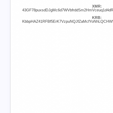
XMR:
43GF78puxsdDJgMc6d7WVbfrddSm2HmVceuq1d4d
KRB:
KbbpHAZ41RFBf5ErK7VzpuNQJfZaMcfYoNhLQCHW9