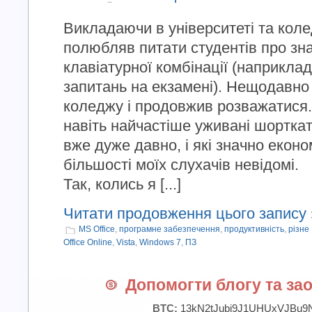
Викладаючи в університеті та кол
полюбляв питати студентів про знач
клавіатурної комбінації (наприклад
запитань на екзамені). Нещодавно
коледжу і продовжив розважатися.
навіть найчастіше уживані шорткат
вже дуже давно, і які значно еконо
більшості моїх слухачів невідомі.
Так, колись я [...]
Читати продовження цього запису 
MS Office
,
програмне забезпечення
,
продуктивність
,
різне
Office Online
,
Vista
,
Windows 7
,
ПЗ
Допомогти блогу та зао
BTC:
13kN2tJubi9J1UHUxVJBu9