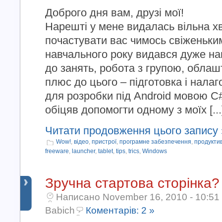
Доброго дня вам, друзі мої!
Нарешті у мене видалась вільна х
почастувати вас чимось свіженьки
навчального року видався дуже на
до занять, робота з групою, обла
плюс до цього – підготовка і нал
для розробки під Android мовою C#
обіцяв допомогти одному з моїх [...
Читати продовження цього запису 
Wow!
,
відео
,
пристрої
,
програмне забезпечення
,
продуктив
freeware
,
launcher
,
tablet
,
tips
,
trics
,
Windows
Зручна стартова сторінка
Написано November 16, 2010 - 10:51
Babich
Коментарів: 2 »