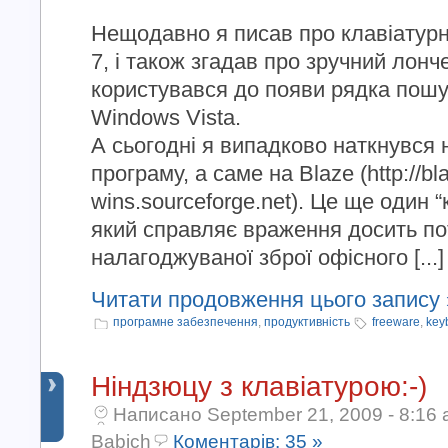
Нещодавно я писав про клавіатур
7, і також згадав про зручний лонч
користувався до появи рядка пош
Windows Vista.
А сьогодні я випадково наткнувся
програму, а саме на Blaze (http://bl
wins.sourceforge.net). Це ще один 
який справляє враження досить пот
налагоджуваної зброї офісного [...]
Читати продовження цього запису 
програмне забезпечення
,
продуктивність
freeware
,
key
Ніндзюцу з клавіатурою:-)
Написано September 21, 2009 - 8:16 
Babich
Коментарів: 35 »