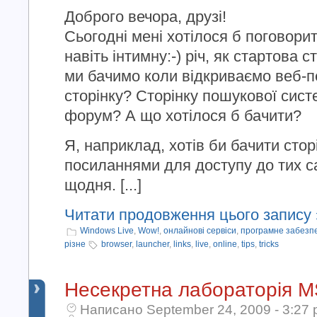
Доброго вечора, друзі!
Сьогодні мені хотілося б поговорит
навіть інтимну:-) річ, як стартова 
ми бачимо коли відкриваємо веб-
сторінку? Сторінку пошукової сис
форум? А що хотілося б бачити?
Я, наприклад, хотів би бачити стор
посиланнями для доступу до тих сай
щодня. [...]
Читати продовження цього запису 
Windows Live
,
Wow!
,
онлайнові сервіси
,
програмне забезп
різне
browser
,
launcher
,
links
,
live
,
online
,
tips
,
tricks
Несекретна лабораторія MS
Написано September 24, 2009 - 3:27 