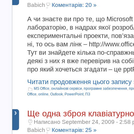
Babich
Коментарів: 20 »
А чи знаєте ви про те, що Microsof
лабораторію, в надрах якої розро
експериментальні проекти, пов’яза
ні, то ось вам лінк – http://www.offi
Тут ви знайдете кілька по-справжнь
деякі з них я вже перевірив на собі
про який хочеться згадати – це pptPl
Читати продовження цього запису 
MS Office
,
онлайнові сервіси
,
програмне забезпечення
,
пр
Office
,
online
,
Outlook
,
PowerPoint
,
ПЗ
Ще одна зброя клавіатурно
Написано September 24, 2009 - 2:58 
Babich
Коментарів: 25 »