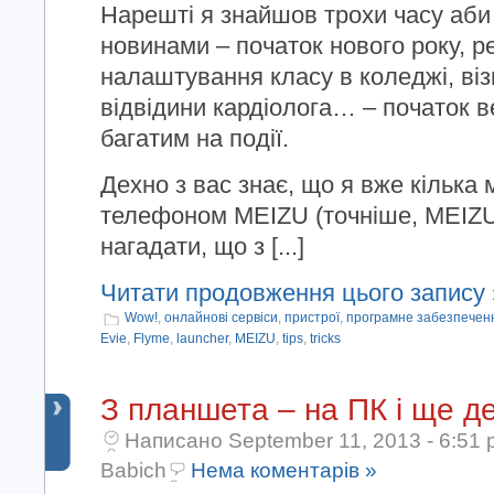
Нарешті я знайшов трохи часу аби
новинами – початок нового року, р
налаштування класу в коледжі, віз
відвідини кардіолога… – початок 
багатим на події.
Дехно з вас знає, що я вже кілька 
телефоном MEIZU (точніше, MEIZU
нагадати, що з [...]
Читати продовження цього запису 
Wow!
,
онлайнові сервіси
,
пристрої
,
програмне забезпечен
Evie
,
Flyme
,
launcher
,
MEIZU
,
tips
,
tricks
З планшета – на ПК і ще д
Написано September 11, 2013 - 6:51 
Babich
Нема коментарів »