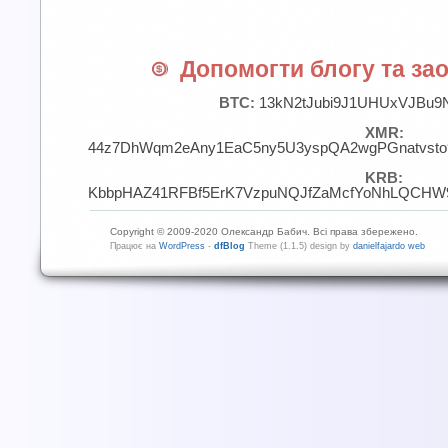
Допомогти блогу та зао
BTC:
13kN2tJubi9J1UHUxVJBu9
XMR:
44z7DhWqm2eAny1EaC5ny5U3yspQA2wgPGnatvst
KRB:
KbbpHAZ41RFBf5ErK7VzpuNQJfZaMcfYoNhLQCHW9
Copyright © 2009-2020 Олександр Бабич. Всі права збережено.
Працює на
WordPress
-
dfBlog
Theme (1.1.5) design by
danielfajardo web