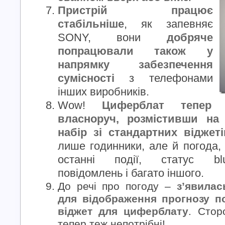
Пристрій працює
стабільніше
, як запевняє
SONY, вони
добряче
попрацювали також у
напрямку забезпечення
сумісності
з телефонами
інших виробників.
Wow!
Циферблат тепер 
власноруч, розмістивши на
набір зі стандартних віджеті
лише годинники, але й погода, 
останні події, статус blu
повідомлень і багато іншого.
До речі про погоду –
з’явилас
для відображення прогнозу по
віджет для циферблату
. Стор
тепер теж непотрібні!