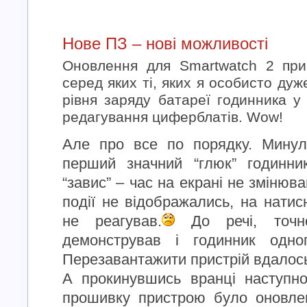
Нове ПЗ – нові можливості
Оновлення для Smartwatch 2 при
серед яких ті, яких я особисто ду
рівня заряду батареї годинника у 
редагування циферблатів. Wow!
Але про все по порядку. Минул
перший значний “глюк” годинни
“завис” – час на екрані не змінюв
події не відображались, на натис
не реагував.
До речі, точн
демонстрував і годинник одног
Перезавантажити пристрій вдалос
А прокинувшись вранці наступн
прошивку пристрою було оновле