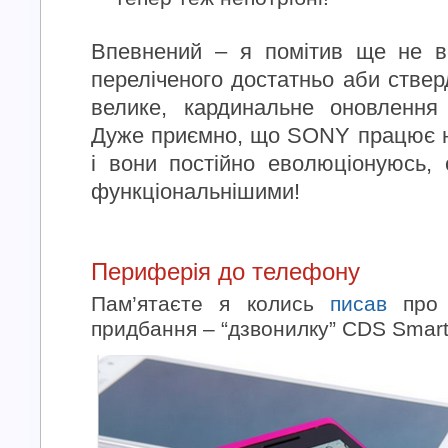
Впевнений – я помітив ще не вс
переліченого достатньо аби ствер
велике, кардинальне оновлення
Дуже приємно, що SONY працює н
і вони постійно еволюціонуюсь,
функціональнішими!
Периферія до телефону
Пам’ятаєте я колись
писав
про 
придбання – “дзвонилку” CDS Smar