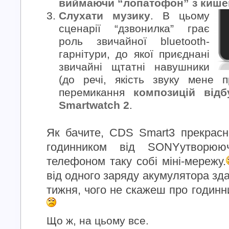
виймаючи “лопатофон” з кише
Слухати музику
. В цьому
сценарії “дзвонилка” грає
роль звичайної bluetooth-
гарнітури, до якої приєднані
звичайні щтатні навушники
(до речі, якість звуку мене 
перемикання
композицій від
Smartwatch 2
.
Як бачите, CDS Smart3 прекрасн
годинником від SONYутворю
телефоном таку собі міні-мережу.
від одного заряду акумулятора зд
тижня, чого не скажеш про годинн
Що ж, на цьому все.