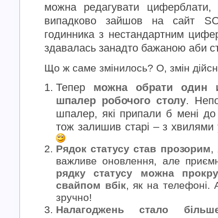
можна редагувати циферблати, 
випадково зайшов на сайт S
годинника з нестандартним цифе
здавалась занадто бажаною аби ст
Що ж саме змінилось? О, змін дійсн
Тепер
можна обрати один и
шпалер робочого столу
. Неп
шпалер, які припали б мені до 
тож залишив старі – з хвилями 
Рядок статусу став прозорим
,
важливе оновлення, але приєм
рядку статусу можна прокру
свайпом вбік
, як на телефоні. 
зручно!
Налагоджень стало більш