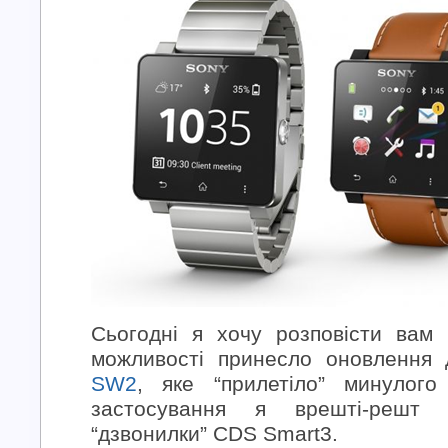
Сьогодні я хочу розповісти вам 
можливості принесло оновлення
SW2
, яке “прилетіло” минулог
застосування я врешті-решт
“дзвонилки” CDS Smart3.