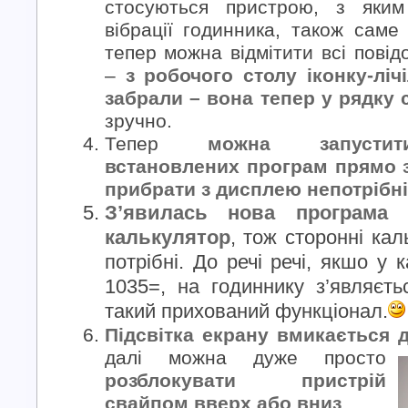
стосуються пристрою, з яким
вібрації годинника, також саме
тепер можна відмітити всі повід
–
з робочого столу іконку-лі
забрали – вона тепер у рядку 
зручно.
Тепер
можна запустит
встановлених програм прямо 
прибрати з дисплею непотрібні
З’явилась нова програма
калькулятор
, тож сторонні ка
потрібні. До речі речі, якшо у 
1035=, на годиннику з’являєтьс
такий прихований функціонал.
Підсвітка екрану вмикається 
далі можна дуже просто
розблокувати пристрій
свайпом вверх або вниз
.