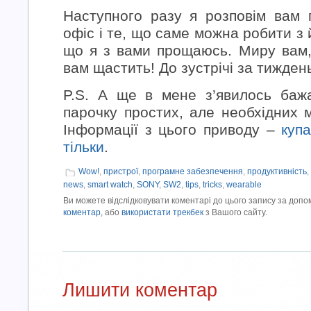
Наступного разу я розповім вам
офіс і те, що саме можна робити з
що я з вами прощаюсь. Миру вам, 
вам щастить! До зустрічі за тижден
P.S. А ще в мене з’явилось баж
парочку простих, але необхідних 
Інформації з цього приводу –
куп
тільки
.
Wow!
,
пристрої
,
програмне забезпечення
,
продуктивність
,
news
,
smart watch
,
SONY
,
SW2
,
tips
,
tricks
,
wearable
Ви можете відслідковувати коментарі до цього запису за доп
коментар
, або
використати трекбек
з Вашого сайту.
Лишити коментар