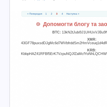
« Попередня
1
2
3
4
Наступна »
Допомогти блогу та зао
BTC:
13kN2tJubi9J1UHUxVJBu9
XMR:
43GF78puxsdDJgMc6d7WVbfrddSm2HmVceuq1d4d
KRB:
KbbpHAZ41RFBf5ErK7VzpuNQJfZaMcfYoNhLQCHW9