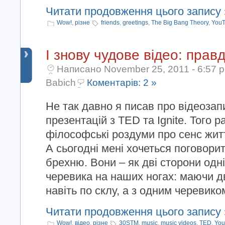
Читати продовження цього запису 
Wow!
,
різне
friends
,
greetings
,
The Big Bang Theory
,
You
І знову чудове відео: правд
Написано November 25, 2011 - 6:57 
Babich
Коментарів: 2 »
Не так давно я писав про відеозап
презентацій з TED та Ignite. Того 
філософські роздуми про сенс жит
А сьогодні мені хочеться поговорит
брехню. Вони – як дві сторони одні
черевика на наших ногах: маючи 
навіть по склу, а з одним черевиком 
Читати продовження цього запису 
Wow!
,
відео
,
різне
30STM
,
music
,
music videos
,
TED
,
You