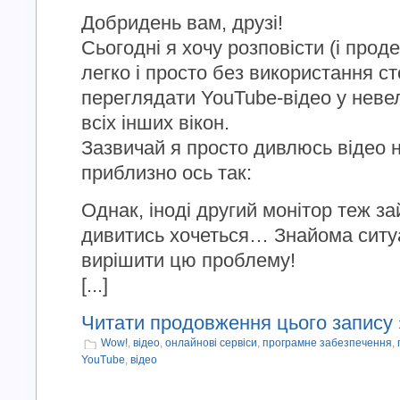
Добридень вам, друзі!
Сьогодні я хочу розповісти (і прод
легко і просто без використання с
переглядати YouTube-відео у невел
всіх інших вікон.
Зазвичай я просто дивлюсь відео н
приблизно ось так:
Однак, іноді другий монітор теж за
дивитись хочеться… Знайома ситуа
вирішити цю проблему!
[...]
Читати продовження цього запису 
Wow!
,
відео
,
онлайнові сервіси
,
програмне забезпечення
,
YouTube
,
відео