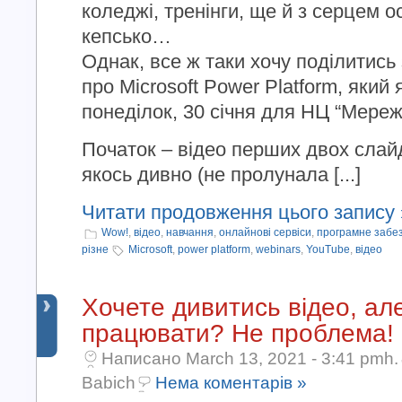
коледжі, тренінги, ще й з серцем 
кепсько…
Однак, все ж таки хочу поділитись
про Microsoft Power Platform, який
понеділок, 30 січня для НЦ “Мережн
Початок – відео перших двох слай
якось дивно (не пролунала [...]
Читати продовження цього запису 
Wow!
,
відео
,
навчання
,
онлайнові сервіси
,
програмне забе
різне
Microsoft
,
power platform
,
webinars
,
YouTube
,
відео
Хочете дивитись відео, ал
працювати? Не проблема!
Написано March 13, 2021 - 3:41 pmh.
Babich
Нема коментарів »