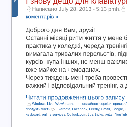
І знову дещо для клавіатурн
Написано July 28, 2013 - 5:13 pmh.
коментарів »
Доброго дня Вам, друзі!
Останні місяці ритм життя у мене 
практика у коледжі, череда тренінг
вимагала тривалих перельотів, під
курсів, купа інших, не менш важлив
вже майже на чемоданах.
Через тиждень мені треба провест
важкий і відповідальний тренінг, а да
Читати продовження цього запису 
Windows Live
,
Wow!
,
навчання
,
онлайнові сервіси
,
пристро
продуктивність
Evernote
,
Facebook
,
Feedly
,
Gmail
,
Google
,
G
keyboard
,
online services
,
Outlook.com
,
tips
,
tricks
,
twitter
,
YouTub