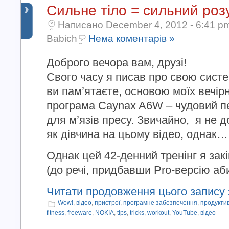
Сильне тіло = сильний роз
Написано December 4, 2012 - 6:41 p
Babich
Нема коментарів »
Доброго вечора вам, друзі!
Свого часу я писав про свою сист
ви пам’ятаєте, основою моїх вечірн
програма Caynax A6W – чудовий п
для м’язів пресу. Звичайно, я не д
як дівчина на цьому відео, однак…
Однак цей 42-денний тренінг я зак
(до речі, придбавши Pro-версію аби 
Читати продовження цього запису 
Wow!
,
відео
,
пристрої
,
програмне забезпечення
,
продуктив
fitness
,
freeware
,
NOKIA
,
tips
,
tricks
,
workout
,
YouTube
,
відео