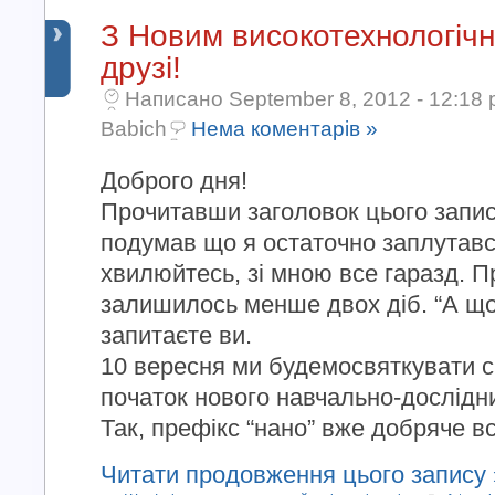
З Новим високотехнологічн
друзі!
Написано September 8, 2012 - 12:18 
Babich
Нема коментарів »
Доброго дня!
Прочитавши заголовок цього запис
подумав що я остаточно заплутався
хвилюйтесь, зі мною все гаразд. П
залишилось менше двох діб. “А що
запитаєте ви.
10 вересня ми будемосвяткувати 
початок нового навчально-дослідни
Так, префікс “нано” вже добряче всі
Читати продовження цього запису 