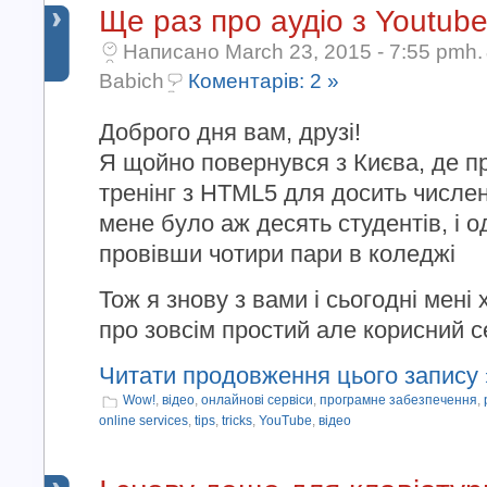
Ще раз про аудіо з Youtub
Написано March 23, 2015 - 7:55 pmh.
Babich
Коментарів: 2 »
Доброго дня вам, друзі!
Я щойно повернувся з Києва, де п
тренінг з HTML5 для досить числено
мене було аж десять студентів, і о
провівши чотири пари в коледжі
Тож я знову з вами і сьогодні мені
про зовсім простий але корисний сер
Читати продовження цього запису 
Wow!
,
відео
,
онлайнові сервіси
,
програмне забезпечення
,
online services
,
tips
,
tricks
,
YouTube
,
відео