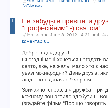
Wow!
,
відео
,
навчання
,
онлайнові сервіси
,
різне
future
,
h
YouTube
,
відео
Не забудьте привітати друз
“професійним”:-) святом!
Написано June 8, 2012 - 4:31 pmh.
коментарів »
Доброго дня, друзі!
Сьогодні мені хочеться нагадати в
свято, яке, на жаль, мало хто з на
увазі міжнародний День друзів, як
людство відзначає 9 червня.
Звичайно, справжня дружба – річ ду
кожному пощастило здобути її. Во
(згадайте фільм “Про що говорять [.