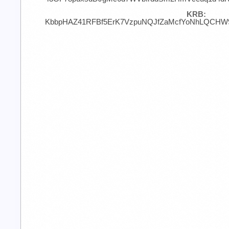
KRB:
KbbpHAZ41RFBf5ErK7VzpuNQJfZaMcfYoNhLQCHW9