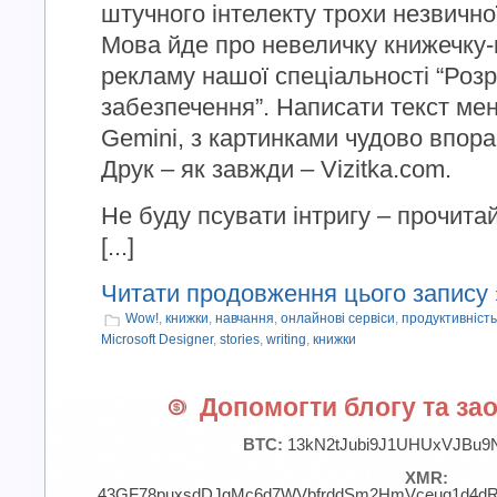
штучного інтелекту трохи незвично
Мова йде про невеличку книжечку-к
рекламу нашої спеціальності “Роз
забезпечення”. Написати текст мен
Gemini, з картинками чудово впорав
Друк – як завжди – Vizitka.com.
Не буду псувати інтригу – прочитай
[...]
Читати продовження цього запису 
Wow!
,
книжки
,
навчання
,
онлайнові сервіси
,
продуктивність
Microsoft Designer
,
stories
,
writing
,
книжки
Допомогти блогу та зао
BTC:
13kN2tJubi9J1UHUxVJBu9
XMR:
43GF78puxsdDJgMc6d7WVbfrddSm2HmVceuq1d4d