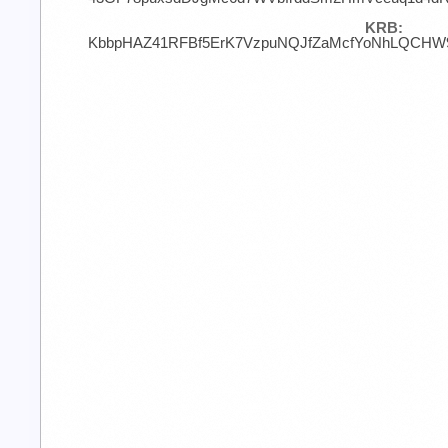
KRB:
KbbpHAZ41RFBf5ErK7VzpuNQJfZaMcfYoNhLQCHW9