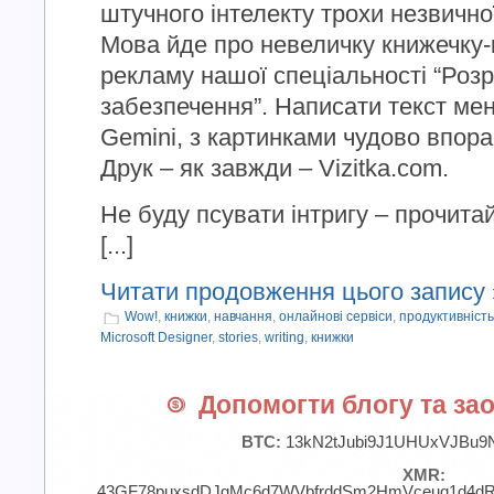
штучного інтелекту трохи незвично
Мова йде про невеличку книжечку-к
рекламу нашої спеціальності “Роз
забезпечення”. Написати текст мен
Gemini, з картинками чудово впорав
Друк – як завжди – Vizitka.com.
Не буду псувати інтригу – прочитай
[...]
Читати продовження цього запису 
Wow!
,
книжки
,
навчання
,
онлайнові сервіси
,
продуктивність
Microsoft Designer
,
stories
,
writing
,
книжки
Допомогти блогу та зао
BTC:
13kN2tJubi9J1UHUxVJBu9
XMR:
43GF78puxsdDJgMc6d7WVbfrddSm2HmVceuq1d4d