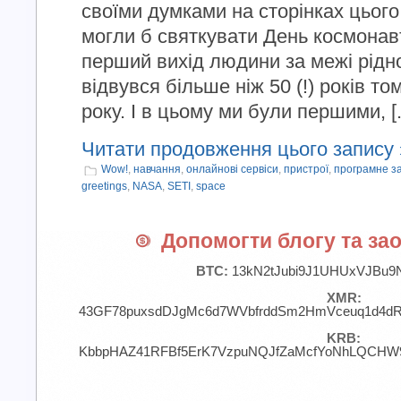
своїми думками на сторінках цього 
могли б святкувати День космонав
перший вихід людини за межі рідно
відвувся більше ніж 50 (!) років то
року. І в цьому ми були першими, [..
Читати продовження цього запису 
Wow!
,
навчання
,
онлайнові сервіси
,
пристрої
,
програмне з
greetings
,
NASA
,
SETI
,
space
Допомогти блогу та зао
BTC:
13kN2tJubi9J1UHUxVJBu9
XMR:
43GF78puxsdDJgMc6d7WVbfrddSm2HmVceuq1d4d
KRB:
KbbpHAZ41RFBf5ErK7VzpuNQJfZaMcfYoNhLQCHW9