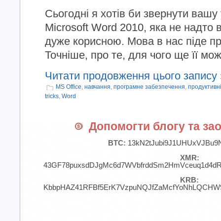
Сьогодні я хотів би звернути вашу 
Microsoft Word 2010, яка не надто 
дуже корисною. Мова в нас піде про
Точніше, про те, для чого ще її мо
Читати продовження цього запису 
MS Office
,
навчання
,
програмне забезпечення
,
продуктивн
tricks
,
Word
Допомогти блогу та зао
BTC:
13kN2tJubi9J1UHUxVJBu9
XMR:
43GF78puxsdDJgMc6d7WVbfrddSm2HmVceuq1d4d
KRB:
KbbpHAZ41RFBf5ErK7VzpuNQJfZaMcfYoNhLQCHW9