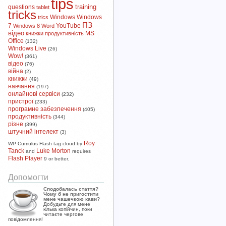
tips
training
questions
tablet
tricks
Windows
Windows
trics
ПЗ
7
YouTube
Windows 8
Word
відео
MS
книжки
продуктивність
Office
(132)
Windows Live
(26)
Wow!
(361)
відео
(76)
війна
(2)
книжки
(49)
навчання
(197)
онлайнові сервіси
(232)
пристрої
(233)
програмне забезпечення
(405)
продуктивність
(344)
різне
(399)
штучний інтелект
(3)
Roy
WP Cumulus Flash tag cloud by
Tanck
Luke Morton
and
requires
Flash Player
9 or better.
Допомогти
Сподобалась стаття?
Чому б не пригостити
мене чашечкою кави?
Добудьте для мене
кілька копійчин, поки
читаєте чергове
повідомлення!