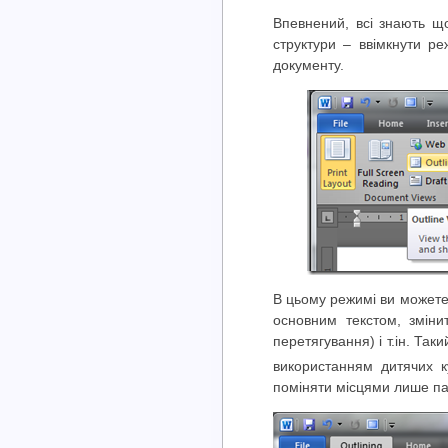
Впевнений, всі знають щ
структури – ввімкнути ре
документу.
В цьому режимі ви можете 
основним текстом, змін
перетягування) і т.ін. Так
використанням дитячих к
поміняти місцями лише па