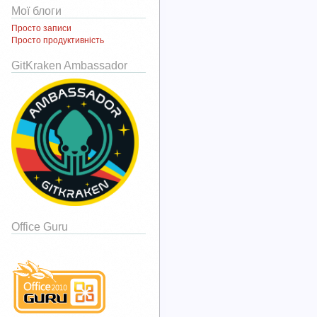
Мої блоги
Просто записи
Просто продуктивність
GitKraken Ambassador
Office Guru