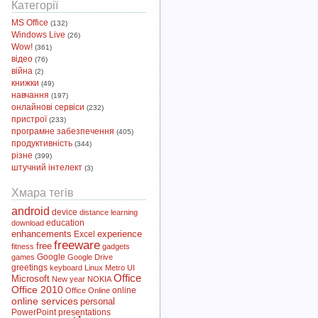
Категорії
MS Office
(132)
Windows Live
(26)
Wow!
(361)
відео
(76)
війна
(2)
книжки
(49)
навчання
(197)
онлайнові сервіси
(232)
пристрої
(233)
програмне забезпечення
(405)
продуктивність
(344)
різне
(399)
штучний інтелект
(3)
Хмара тегів
android
device
distance learning
download
education
enhancements
experience
Excel
freeware
free
fitness
gadgets
Google
games
Google Drive
greetings
keyboard
Linux
Metro UI
Office
Microsoft
New year
NOKIA
Office 2010
online
Office Online
online services
personal
PowerPoint
presentations