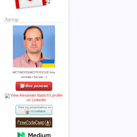
Автор
MCT/MCPD/MCITP/OCUP Adv,
чоловік і батько.:-)