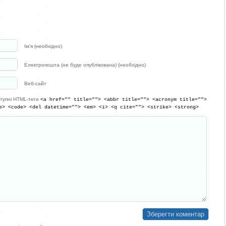
Ім’я (необхідно)
Електропошта (не буде опублікована) (необхідно)
Веб-сайт
тупні HTML-теги
<a href="" title=""> <abbr title=""> <acronym title="">
e> <code> <del datetime=""> <em> <i> <q cite=""> <strike> <strong>