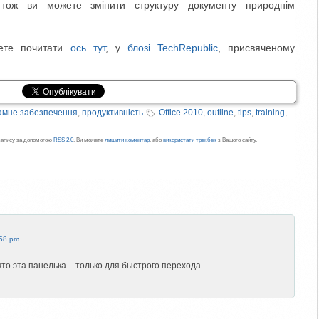
 тож ви можете змінити структуру документу природнім
жете почитати
ось тут
, у
блозі TechRepublic
, присвяченому
амне забезпечення
,
продуктивність
Office 2010
,
outline
,
tips
,
training
,
 запису за допомогою
RSS 2.0
. Ви можете
лишити коментар
, або
використати трекбек
з Вашого сайту.
:58 pm
то эта панелька – только для быстрого перехода…