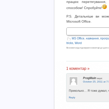
працює перетягування,
способом! Спробуйте!
P.S. Детальніше ви мо
Microsoft Office.
MS Office
,
навчання
,
прогр
tricks
,
Word
Ви можете відслідковувати коментарі до цього
1 коментар »
ProgMain
says:
October 25, 2011 at 7
Прикольно… Я тоже думал, ч
Reply