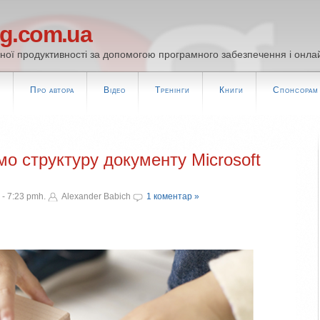
og.com.ua
ої продуктивності за допомогою програмного забезпечення і онлай
т
Про автора
Відео
Тренінги
Книги
Спонсорам
о структуру документу Microsoft
- 7:23 pmh.
Alexander Babich
1 коментар »