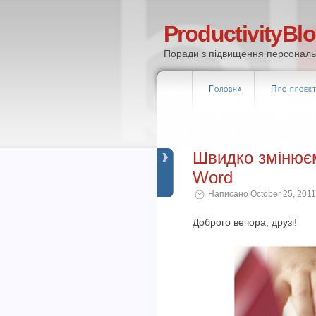
ProductivityBl
Поради з підвищення персональн
Головна
Про проек
Швидко змінюєм
Word
Написано October 25, 2011 
Доброго вечора, друзі!