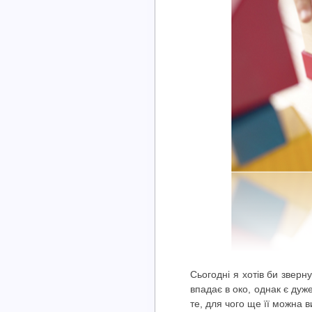
Сьогодні я хотів би зверн
впадає в око, однак є дуж
те, для чого ще її можна в