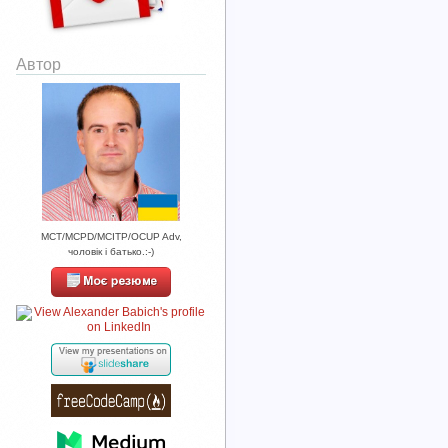
Автор
MCT/MCPD/MCITP/OCUP Adv,
чоловік і батько.:-)