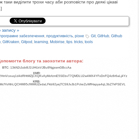
 ж таки виділити трохи часу аби розповісти про деякі цікаві
]
 запису »
програмне забезпечення
,
продуктивність
,
різне
Git
,
GitHub
,
Github
b
,
GitKraken
,
Gitpod
,
learning
,
Mobirise
,
tips. tricks
,
tools
опомогти блогу та заохотити автора:
BTC:
13kN2tJubi9J1UHUxVJBu9NgjxsmGBccAa
XMR:
2HmVceuq1d4dRHtMZjCXQKvAyMofzmE5SEbvT7QMDLU2w4MX4YFxDnFQ4z8r6aLj4Yz
KRB:
aMcfYoNhLQCHW95cfWWUZedaLFkb92yejTCS9JvJb1PckeZuWfHapya4qL3bZ7kPSEVL