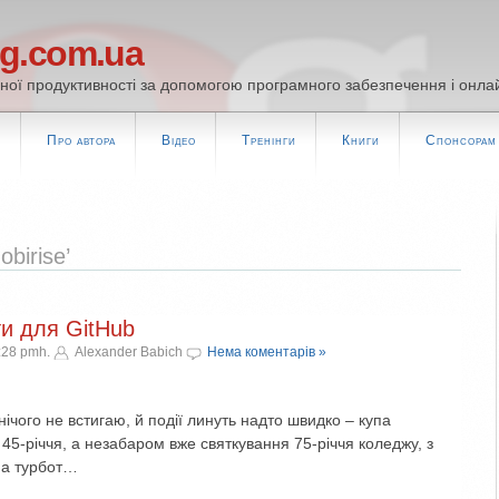
og.com.ua
ої продуктивності за допомогою програмного забезпечення і онлай
т
Про автора
Відео
Тренінги
Книги
Спонсорам
birise’
ти для GitHub
:28 pmh.
Alexander Babich
Нема коментарів »
нічого не встигаю, й події линуть надто швидко – купа
 45-річчя, а незабаром вже святкування 75-річчя коледжу, з
па турбот…