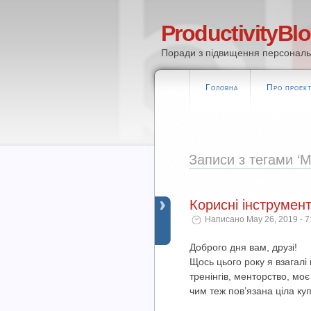
ProductivityBl
Поради з підвищення персональн
Головна
Про проек
Записи з тегами ‘Mo
Корисні інструмен
Написано May 26, 2019 - 7
Доброго дня вам, друзі!
Щось цього року я взагалі 
тренінгів, менторство, моє
чим теж пов’язана ціла ку