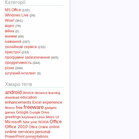
Категорії
MS Office
(132)
Windows Live
(26)
Wow!
(361)
відео
(76)
війна
(2)
книжки
(49)
навчання
(197)
онлайнові сервіси
(232)
пристрої
(233)
програмне забезпечення
(405)
продуктивність
(344)
різне
(399)
штучний інтелект
(3)
Хмара тегів
android
device
distance learning
download
education
enhancements
experience
Excel
freeware
free
fitness
gadgets
Google
games
Google Drive
greetings
keyboard
Linux
Metro UI
Office
Microsoft
New year
NOKIA
Office 2010
online
Office Online
online services
personal
PowerPoint
presentations