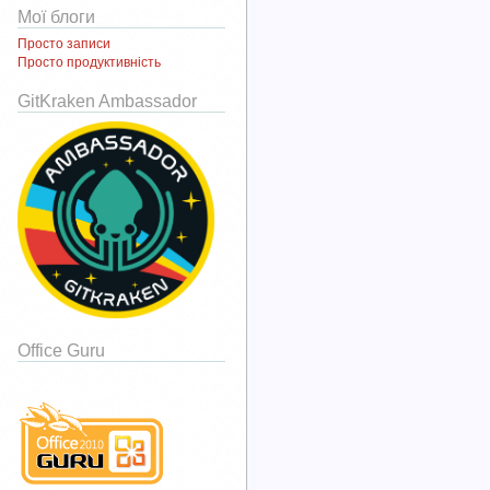
Мої блоги
Просто записи
Просто продуктивність
GitKraken Ambassador
Office Guru