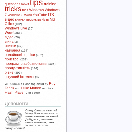
tips
training
questions
tablet
tricks
Windows
Windows
trics
ПЗ
7
YouTube
Windows 8
Word
відео
MS
книжки
продуктивність
Office
(132)
Windows Live
(26)
Wow!
(361)
відео
(76)
війна
(2)
книжки
(49)
навчання
(197)
онлайнові сервіси
(232)
пристрої
(233)
програмне забезпечення
(405)
продуктивність
(344)
різне
(399)
штучний інтелект
(3)
Roy
WP Cumulus Flash tag cloud by
Tanck
Luke Morton
and
requires
Flash Player
9 or better.
Допомогти
Сподобалась стаття?
Чому б не пригостити
мене чашечкою кави?
Добудьте для мене
кілька копійчин, поки
читаєте чергове
повідомлення!