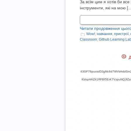
За всім цим я хотів би все
інструменти, які на мою [...
Читати продовження цього
Wow!
,
навчання
,
пристрої
,
Classroom
,
Github Learning La
Д
43GF78puxsdDJgMc6d7WVbfrddSm
KbbpHAZ41RFBf5ErK7VzpuNQJfZ