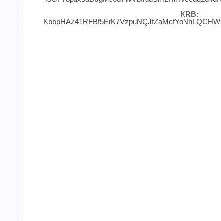
KRB:
KbbpHAZ41RFBf5ErK7VzpuNQJfZaMcfYoNhLQCHW9