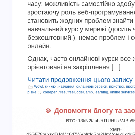
часу: можливість самостійно здобу
зростаючу роль веб-програмування.
становить жодних проблем знайти 
навчальний курс у мережі (досить ч
безкоштовний!), немає проблем і 
онлайн.
Однак, часто онлайнові курси все-
орієнтовані на закріплення [...]
Читати продовження цього запису 
Wow!
,
книжки
,
навчання
,
онлайнові сервіси
,
пристрої
,
прог
різне
codepen
,
free
,
freeCodeCamp
,
learning
,
online services
Допомогти блогу та зао
BTC:
13kN2tJubi9J1UHUxVJBu9
XMR:
43GF78puxsdDJgMc6d7WVbfrddSm2HmVceuq1d4d