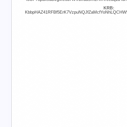
KRB:
KbbpHAZ41RFBf5ErK7VzpuNQJfZaMcfYoNhLQCHW9