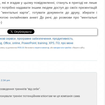
, які я згадав у цьому повідомленні, стануть в пригоді не лише
му потрібно надавати іншим людям доступ до своїх презентацій
 “ментальні карти”, готувати документи до друку, збирати і
могою онлайнових анкет. До речі, до розмови про “ментальні
-)
нові сервіси
,
програмне забезпечення
,
продуктивність
,
ng
,
Office
,
online
,
PowerPoint
,
training
,
XPS
,
ПЗ
,
про мене
 запису за допомогою
RSS 2.0
. Ви можете
лишити коментар
, або
використати трекбек
з Вашого сайту.
t 2:34 pm
оведення треннігів “від себе”.
понували тренінг потенційним клієнтам чи ця компанія сама