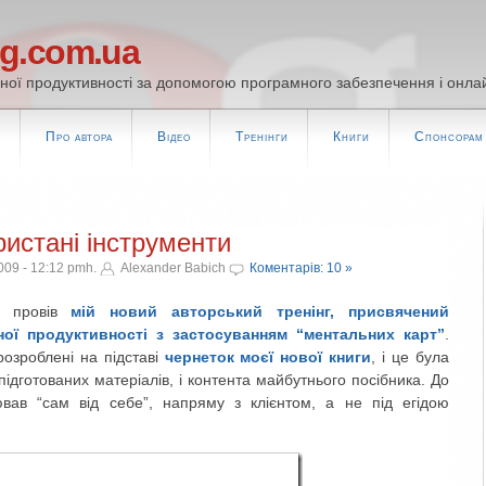
og.com.ua
ої продуктивності за допомогою програмного забезпечення і онлай
т
Про автора
Відео
Тренінги
Книги
Спонсорам
ристані інструменти
09 - 12:12 pmh.
Alexander Babich
Коментарів: 10 »
е провів
мій новий авторський тренінг, присвячений
ої продуктивності з застосуванням “ментальних карт”
.
розроблені на підставі
чернеток моєї нової книги
, і це була
підготованих матеріалів, і контента майбутнього посібника. До
вав “сам від себе”, напряму з клієнтом, а не під егідою