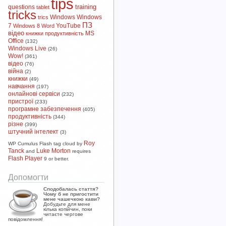
tips
training
questions
tablet
tricks
Windows
Windows
trics
ПЗ
7
YouTube
Windows 8
Word
відео
MS
книжки
продуктивність
Office
(132)
Windows Live
(26)
Wow!
(361)
відео
(76)
війна
(2)
книжки
(49)
навчання
(197)
онлайнові сервіси
(232)
пристрої
(233)
програмне забезпечення
(405)
продуктивність
(344)
різне
(399)
штучний інтелект
(3)
Roy
WP Cumulus Flash tag cloud by
Tanck
Luke Morton
and
requires
Flash Player
9 or better.
Допомогти
Сподобалась стаття?
Чому б не пригостити
мене чашечкою кави?
Добудьте для мене
кілька копійчин, поки
читаєте чергове
повідомлення!