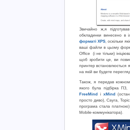
Звичайно ж,я підготува
обкладинки винесено в і
форматі XPS
, оскільки я
ваші файли в цьому форма
Office (і не тільки) ініцію
щоб зробити це, ви пови
принтер встановлюється я
на якій ви будете перегля
Також, я передав кожному
якого була підбірка ПЗ
FreeMind
і
xMind
(остан
просто диво), Cayra, Topi
програма стала платною)
Mobile-коммунікатора).