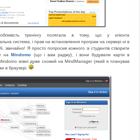
собливість тренінгу полягала в тому, що у клієнта
льна система, і прав на встановлення програм на сервері ні в
і, звичайно! Я просто попросив кожного зі студентів створити
нт на
Mindomo
(що і вам раджу), і вони будували карти в
Mindomo зовні дуже схожий на MindManager (який я планував
ки в браузері.