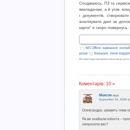
Сподіваюсь, ПЗ та сервіси
викладачам, а й усім, ко
і документів, створювати
аналізувати дані за допо
карти” я скоро повернусь.:
MS Office
,
навчання
,
онлай
різне
freeware
,
mind mappi
Ви можете відслідковувати коментарі до цього
Коментарів: 10 »
Максон
says:
September 29, 2009 a
Олександре, цікавить тема пр
Як ви знайшли клієнта – про
запросила вас?