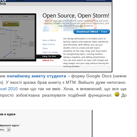
овив
онлайнову анкету студента
– форму Google Docs (нижче
). У якості зразка брав анкету з MTM. Вийшло дуже непогано.
cel 2010
поки що так не вміє. Хоча, я впевнений, що все ще
росто зобов’язана реалізувати подібний функціонал.
До