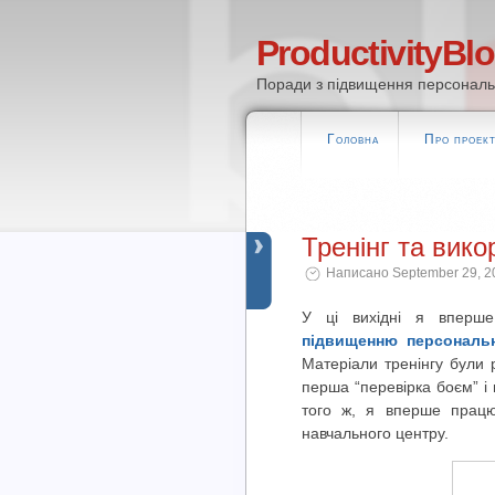
ProductivityBl
Поради з підвищення персональн
Головна
Про проек
Тренінг та вико
Написано September 29, 20
У ці вихідні я вперш
підвищенню персональн
Матеріали тренінгу були 
перша “перевірка боєм” і 
того ж, я вперше працю
навчального центру.