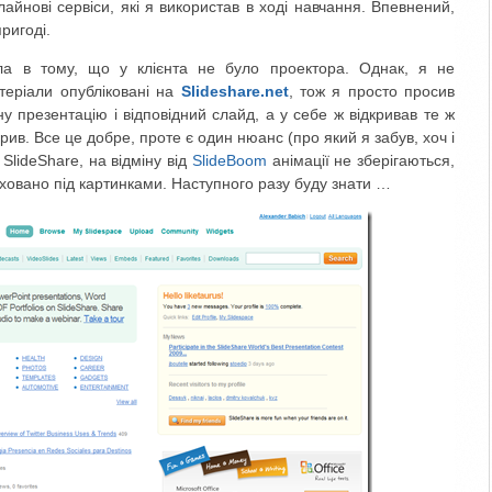
лайнові сервіси, які я використав в ході навчання. Впевнений,
ригоді.
а в тому, що у клієнта не було проектора. Однак, я не
атеріали опубліковані на
Slideshare.net
, тож я просто просив
дну презентацію і відповідний слайд, а у себе ж відкривав те ж
орив. Все це добре, проте є один нюанс (про який я забув, хоч і
 SlideShare, на відміну від
SlideBoom
анімації не зберігаються,
поховано під картинками. Наступного разу буду знати …