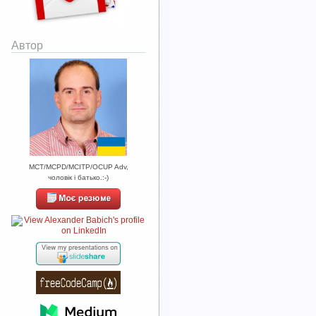
Автор
MCT/MCPD/MCITP/OCUP Adv,
чоловік і батько.:-)