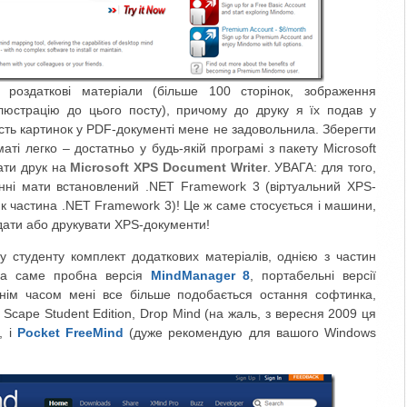
в роздаткові матеріали (більше 100 сторінок, зображення
люстрацію до цього посту), причому до друку я їх подав у
кість картинок у PDF-документі мене не задовольнила. Зберегти
ті легко – достатньо у будь-якій програмі з пакету Microsoft
вати друк на
Microsoft XPS Document Writer
. УВАГА: для того,
нні мати встановлений .NET Framework 3 (віртуальний XPS-
к частина .NET Framework 3)! Це ж саме стосується і машини,
дати або друкувати XPS-документи!
 студенту комплект додаткових матеріалів, однією з частин
, а саме пробна версія
MindManager 8
, портабельні версії
нім часом мені все більше подобається остання софтинка,
c Scape Student Edition, Drop Mind (на жаль, з вересня 2009 ця
, і
Pocket FreeMind
(дуже рекомендую для вашого Windows