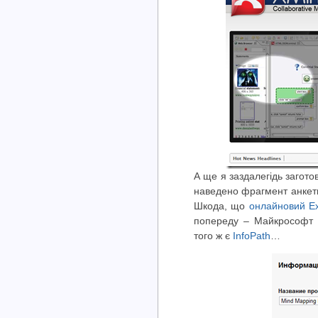
А ще я заздалегідь загот
наведено фрагмент анкети
Шкода, що
онлайновий Ex
попереду – Майкрософт п
того ж є
InfoPath
…