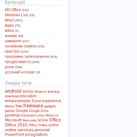
Категорії
MS Office
(132)
Windows Live
(26)
Wow!
(361)
відео
(76)
війна
(2)
книжки
(49)
навчання
(197)
онлайнові сервіси
(232)
пристрої
(233)
програмне забезпечення
(405)
продуктивність
(344)
різне
(399)
штучний інтелект
(3)
Хмара тегів
android
device
distance learning
download
education
enhancements
experience
Excel
freeware
free
fitness
gadgets
Google
games
Google Drive
greetings
keyboard
Linux
Metro UI
Office
Microsoft
New year
NOKIA
Office 2010
online
Office Online
online services
personal
PowerPoint
presentations