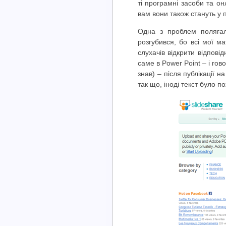
ті програмні засоби та он
вам вони також стануть у п
Одна з проблем полягал
розгубився, бо всі мої м
слухачів відкрити відпові
саме в Power Point – і гов
знав) – після публікації на
так що, іноді текст було 