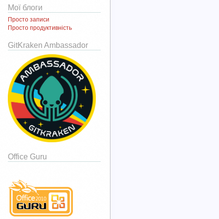
Мої блоги
Просто записи
Просто продуктивність
GitKraken Ambassador
Office Guru