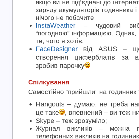
якщо ви не під’єднані до інтернет
заряду акумуляторів годинника і
нічого не побачите
InstaWeather
– чудовий вибі
“погодною” інформацією. Однак, 
те, чого я хотів.
FaceDesigner
від ASUS – ще 
створення циферблатів за 
зробив парочку
Спілкування
Самостійно “прийшли” на годинник 
Hangouts – думаю, не треба на
це таке
, впевнений – ви теж н
Skype – теж зрозуміло;
Журнал викликів – можна пе
телефонних викликів на годинник