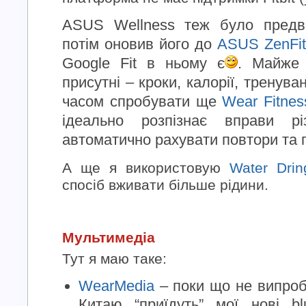
ASUS Wellness теж було предвс
потім оновив його до
ASUS ZenFit
Google Fit в ньому є
. Майже 
присутні – кроки, калорії, тренув
часом спробувати ще
Wear Fitnes
ідеально розпізнає вправи р
автоматично рахувати повтори та
А ще я використовую
Water Dri
спосіб вживати більше рідини.
Мультимедіа
Тут я маю таке:
WearMedia
– поки що не випроб
Китаю “приїдуть” мої нові bl