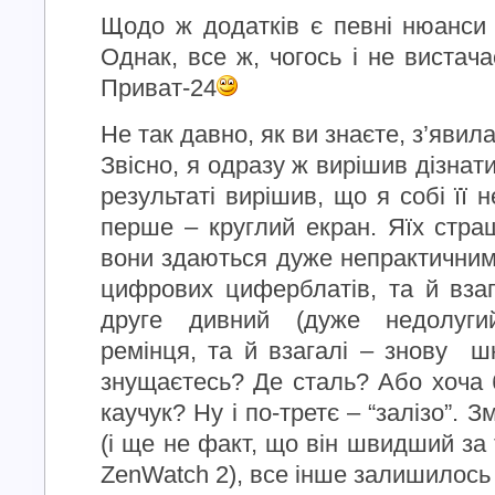
Щодо ж додатків є певні нюанси –
Однак, все ж, чогось і не вистач
Приват-24
Не так давно, як ви знаєте, з’яви
Звісно, я одразу ж вирішив дізнат
результаті вирішив, що я собі її 
перше – круглий екран. Яїх стр
вони здаються дуже непрактични
цифрових циферблатів, та й взаг
друге дивний (дуже недолуги
ремінця, та й взагалі – знову шк
знущаєтесь? Де сталь? Або хоча 
каучук? Ну і по-третє – “залізо”.
(і ще не факт, що він швидший за
ZenWatch 2), все інше залишилось