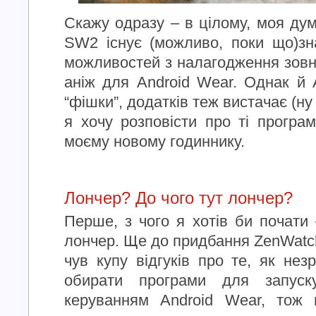
Скажу одразу – в цілому, моя дум
SW2 існує (можливо, поки що)зн
можливостей з налагодження зовн
аніж для Android Wear. Однак й 
“фішки”, додатків теж вистачає (н
я хочу розповісти про ті програм
моєму новому годиннику.
Лончер? До чого тут лончер?
Перше, з чого я хотів би почати
лончер. Ще до придбання ZenWatc
чув купу відгуків про те, як нез
обирати програми для запуск
керуванням Android Wear, тож