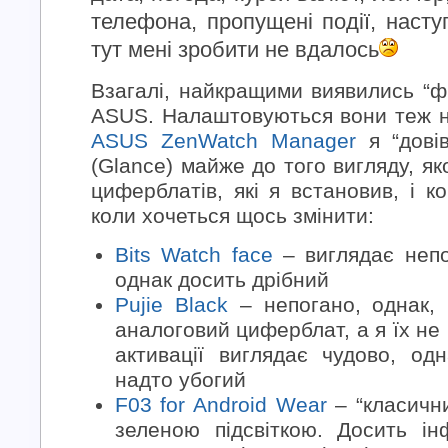
телефона, пропущені події, насту
тут мені зробити не вдалось
Взагалі, найкращими виявились “ф
ASUS. Налаштовуються вони теж 
ASUS ZenWatch Manager
я “дові
(Glance) майже до того вигляду, яко
циферблатів, які я встановив, і к
коли хочеться щось змінити:
Bits Watch face
– виглядає непо
однак досить дрібний
Pujie Black
– непогано, однак,
аналоговий циферблат, а я їх не
активації виглядає чудово, одн
надто убогий
F03 for Android Wear
– “класичн
зеленою підсвіткою. Досить ін