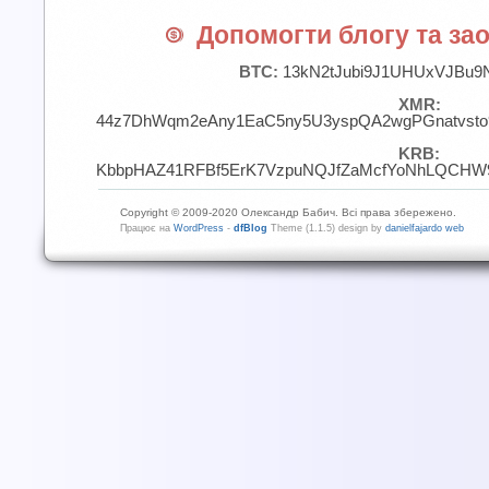
Допомогти блогу та зао
BTC:
13kN2tJubi9J1UHUxVJBu9
XMR:
44z7DhWqm2eAny1EaC5ny5U3yspQA2wgPGnatvst
KRB:
KbbpHAZ41RFBf5ErK7VzpuNQJfZaMcfYoNhLQCHW9
Copyright © 2009-2020 Олександр Бабич. Всі права збережено.
Працює на
WordPress
-
dfBlog
Theme (1.1.5) design by
danielfajardo web