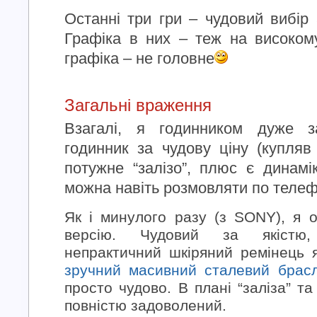
Останні три гри – чудовий вибір 
Графіка в них – теж на високом
графіка – не головне
Загальні враження
Взагалі, я годинником дуже з
годинник за чудову ціну (купля
потужне “залізо”, плюс є динамі
можна навіть розмовляти по теле
Як і минулого разу (з SONY), я о
версію. Чудовий за якістю,
непрактичний шкіряний ремінець 
зручний масивний сталевий брасл
просто чудово. В плані “заліза” т
повністю задоволений.