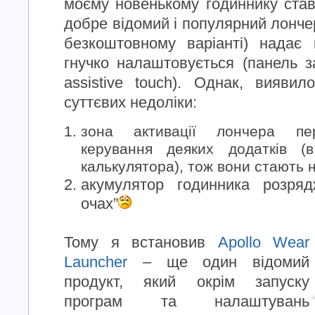
моєму новенькому годиннику ста
добре відомий і популярний лончер
безкоштовному варіанті) надає
гнучко налаштовується (панель з
assistive touch). Однак, вияви
суттєвих недоліки:
зона активації лончера пе
керування деяких додатків 
калькулятора), тож вони стають
акумулятор годинника розря
очах”
Тому я встановив
Apollo Wear
Launcher
– ще один відомий
продукт, який окрім запуску
програм та налаштувань