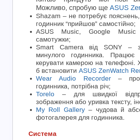
Можливо, спробую ще
ASUS Zen
Shazam – не потребує пояснень,
годинник “прийшов” самостійно;
ASUS Music, Google Music
самотужки;
Smart Camera від SONY – з
минулого годинника. Працює
керувати камерою на телефоні. Х
б встановити
ASUS ZenWatch Re
Wear Audio Recorder
– прос
годинника, потрібна річ;
Torelo
– для швидкої відпр
зображення або уривка тексту, ін
My Roll Gallery
– чудова й абс
фотогалерея для годинника.
Система