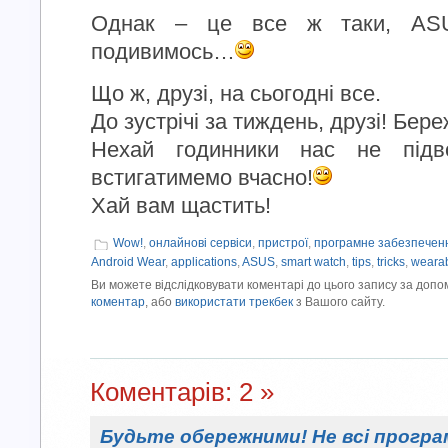
Однак – це все ж таки, ASU
подивимось…
Що ж, друзі, на сьогодні все.
До зустрічі за тиждень, друзі! Бере
Нехай годинники нас не підв
встигатимемо вчасно!
Хай вам щастить!
Wow!
,
онлайнові сервіси
,
пристрої
,
програмне забезпечен
Android Wear
,
applications
,
ASUS
,
smart watch
,
tips
,
tricks
,
weara
Ви можете відслідковувати коментарі до цього запису за доп
коментар
, або
використати трекбек
з Вашого сайту.
Коментарів: 2 »
Будьте обережними! Не всі програ