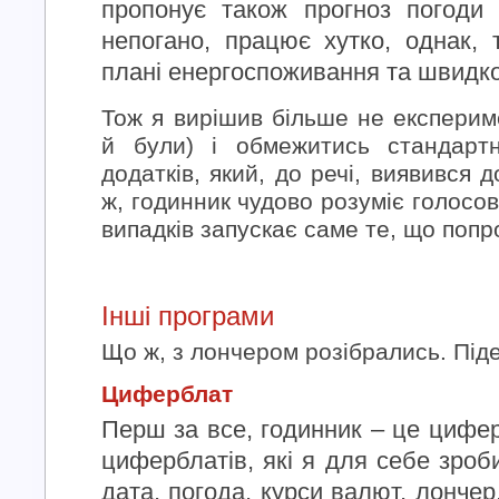
пропонує також прогноз погоди 
непогано, працює хутко, однак,
плані енергоспоживання та швидко
Тож я вирішив більше не експери
й були) і обмежитись стандарт
додатків, який, до речі, виявився 
ж, годинник чудово розуміє голосов
випадків запускає саме те, що поп
Інші програми
Що ж, з лончером розібрались. Піде
Циферблат
Перш за все, годинник – це цифе
циферблатів, які я для себе зро
дата, погода, курси валют, лончер