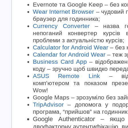
Evernote та Google Keep – без ко
Wear Internet Browser
– чудовий 
браузер для годинника;
Currency Converter
– назва го
непоганий конвертер курсів 
проблеми з актуальністю курсів;
Calculator for Android Wear
– без 
Calendar for Android Wear
– теж з
Business Card App
– відображен
коду – зручно щоб швидко переда
ASUS Remote Link
– відд
комп’ютером та показом презе
Wow!
Google Maps – зрозуміло без зайв
TripAdvisor
– допомога у подоро
програма, “прийшов” на годинник
Google Authenticator – якщо
двофакторну аутентифікацію, ви