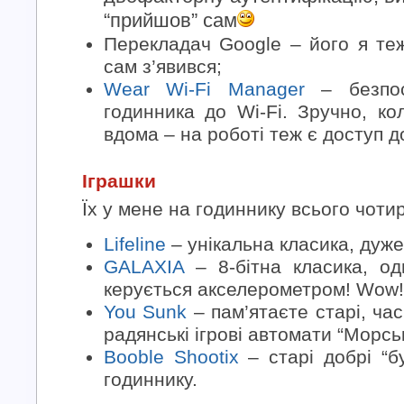
“прийшов” сам
Перекладач Google – його я те
сам з’явився;
Wear Wi-Fi Manager
– безпос
годинника до Wi-Fi. Зручно, к
вдома – на роботі теж є доступ д
Іграшки
Їх у мене на годиннику всього чоти
Lifeline
– унікальна класика, дуж
GALAXIA
– 8-бітна класика, од
керується акселерометром! Wow!
You Sunk
– пам’ятаєте старі, ча
радянські ігрові автомати “Морськ
Booble Shootix
– старі добрі “б
годиннику.