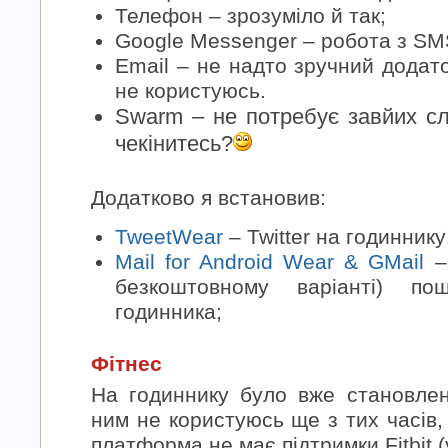
Телефон – зрозуміло й так;
Google Messenger – робота з SM
Email – не надто зручний додат
не користуюсь.
Swarm – не потребує завйих слі
чекінитесь?
Додатково я встановив:
TweetWear
– Twitter на годинник
Mail for Android Wear & GMail
– 
безкоштовному варіанті) по
годинника;
Фітнес
На годиннику було вже становлено
ним не користуюсь ще з тих часів,
платформа не має підтримки Fitbit (