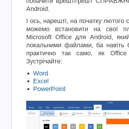
побачити врешті-решт СПРАВЖНІЙ
Android.
І ось, нарешті, на початку лютого
можемо встановити на свої пл
Microsoft Office для Android, як
локальними файлами, ба навіть 
практично так само, як Offic
Зустрічайте:
Word
Excel
PowerPoint