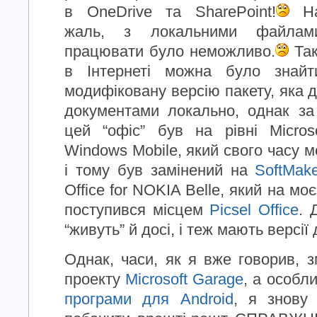
в OneDrive та SharePoint!
Н
жаль, з локальними файлам
працювати було неможливо.
Так
в Інтернеті можна було знайт
модифіковану версію пакету, яка 
документами локально, однак за
цей “офіс” був на рівні Micros
Windows Mobile, який свого часу 
і тому був замінений на
SoftMake
Office for NOKIA Belle, який на м
поступився місцем
Picsel Office
. 
“живуть” й досі, і теж мають версії 
Однак, часи, як я вже говорив, 
проекту
Microsoft Garage
, а особл
програми для Android
, я знову