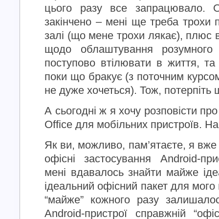
цього разу все запрацювало. 
закінчено – мені ще треба трохи 
залі (що мене трохи лякає), плюс 
щодо облаштування розумного
поступово втілювати в життя, та
поки що бракує (з поточним курсо
не дуже хочеться). Тож, потерпіть 
А сьогодні ж я хочу розповісти п
Office для мобільних пристроїв. На
Як ви, можливо, пам’ятаєте, я вже
офісні застосування Android-пр
мені вдавалось знайти майже ід
ідеальний офісний пакет для мого
“майже” кожного разу залишало
Android-пристрої справжній “офіс