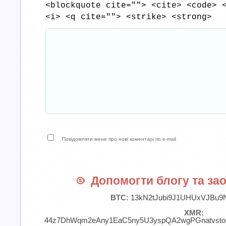
<blockquote cite=""> <cite> <code> 
<i> <q cite=""> <strike> <strong>
Повідомляти мене про нові коментарі по e-mail
Допомогти блогу та зао
BTC:
13kN2tJubi9J1UHUxVJBu9
XMR:
44z7DhWqm2eAny1EaC5ny5U3yspQA2wgPGnatvst