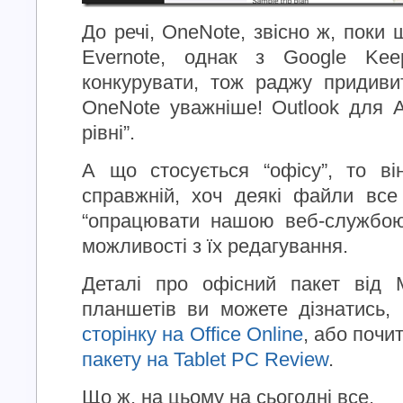
До речі, OneNote, звісно ж, поки 
Evernote, однак з Google Ke
конкурувати, тож раджу придивит
OneNote уважніше! Outlook для A
рівні”.
А що стосується “офісу”, то в
справжній, хоч деякі файли все
“опрацювати нашою веб-службою
можливості з їх редагування.
Деталі про офісний пакет від M
планшетів ви можете дізнатись,
сторінку на Office Online
, або поч
пакету на Tablet PC Review
.
Що ж, на цьому на сьогодні все.