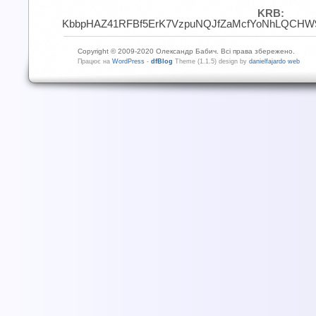
KRB:
KbbpHAZ41RFBf5ErK7VzpuNQJfZaMcfYoNhLQCHW9
Copyright © 2009-2020 Олександр Бабич. Всі права збережено.
Працює на
WordPress
-
dfBlog
Theme (1.1.5) design by
danielfajardo web