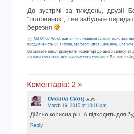
До зустрічі за тиждень, друзі! Б
“половинок”, і не забудьте передат
березня!
MS Office
,
Wow!
,
навчання
,
онлайнові сервіси
,
пристрої
,
пр
продуктивність
android
,
Microsoft
,
Office
,
OneDrive
,
OneNote
Ви можете відслідковувати коментарі до цього запису за
лишити коментар
, або
використати трекбек
з Вашого сайту
Коментарів: 2 »
Оксана Скоц
says:
March 19, 2015 at 10:16 am
Дійсно корисна річ. А підходить для бу
Reply