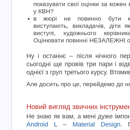
показувати свої оцінки за кожен 
у КВН?
в жюрі не повинно бути кер
виступають, викладачів, діти я
виступі, художнього керівник
Оцінювати повинні НЕЗАЛЕЖНІ о
Ну і останнє – після нічного пер
сьогодні ще провів три пари і від
однієї з груп третього курсу. Втоми
Але досить про це, перейдемо до но
Новий вигляд звичних інструмен
Не знаю як вам, а мені дуже імпо
Android L
–
Material Design
. 