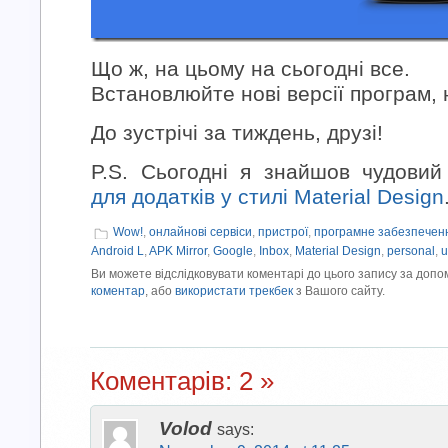
Що ж, на цьому на сьогодні все.
Встановлюйте нові версії програм, 
До зустрічі за тиждень, друзі!
P.S. Сьогодні я знайшов чудови
для додатків у стилі Material Design
Wow!
,
онлайнові сервіси
,
пристрої
,
програмне забезпечен
Android L
,
APK Mirror
,
Google
,
Inbox
,
Material Design
,
personal
,
u
Ви можете відслідковувати коментарі до цього запису за доп
коментар
, або
використати трекбек
з Вашого сайту.
Коментарів: 2 »
Volod
says: