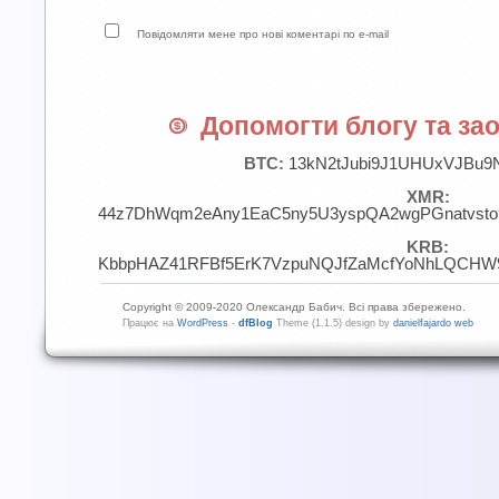
Повідомляти мене про нові коментарі по e-mail
Допомогти блогу та зао
BTC:
13kN2tJubi9J1UHUxVJBu9
XMR:
44z7DhWqm2eAny1EaC5ny5U3yspQA2wgPGnatvst
KRB:
KbbpHAZ41RFBf5ErK7VzpuNQJfZaMcfYoNhLQCHW9
Copyright © 2009-2020 Олександр Бабич. Всі права збережено.
Працює на
WordPress
-
dfBlog
Theme (1.1.5) design by
danielfajardo web