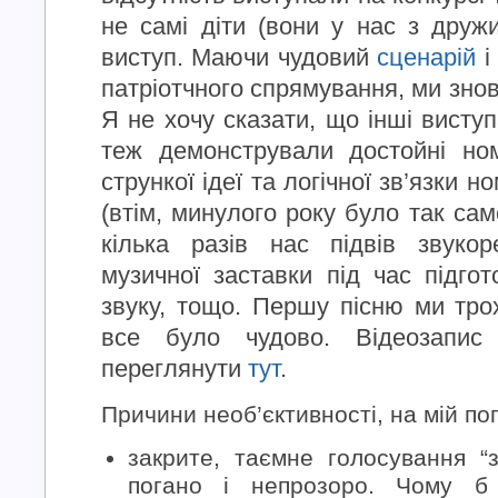
не самі діти (вони у нас з друж
виступ. Маючи чудовий
сценарій
і
патріотчного спрямування, ми знов
Я не хочу сказати, що інші виступ
теж демонстрували достойні ном
стрункої ідеї та логічної зв’язки н
(втім, минулого року було так сам
кілька разів нас підвів звукор
музичної заставки під час підгот
звуку, тощо. Першу пісню ми трох
все було чудово. Відеозапис
переглянути
тут
.
Причини необ’єктивності, на мій пог
закрите, таємне голосування “
погано і непрозоро. Чому б