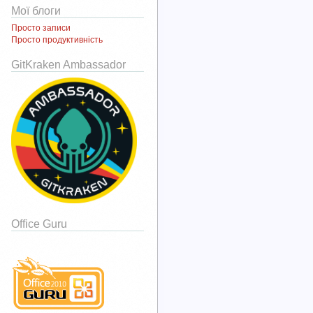
Мої блоги
Просто записи
Просто продуктивність
GitKraken Ambassador
Office Guru