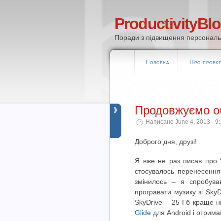
ProductivityBl
Поради з підвищення персональн
Головна
Про проек
Продовжуємо о
Написано June 4, 2013 - 9
Доброго дня, друзі!
Я вже не раз писав про 
стосувалось перенесення 
змінилось – я спробув
програвати музику зі SkyD
SkyDrive – 25 Гб краще н
Glide
для Android і отрима