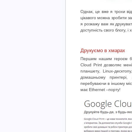
Однак, це вже я трохи ві
цікавого можна зробити з
я розкажу вам як друкува
доступність свого блогу, і
Друкуємо в хмарах
Першим нашим героєм 
Cloud Print дозволяє мен
планшету, Linux-десктоп
домашньому принтері, 
перебуваючи в іншому міст
має Ethernet –порту!