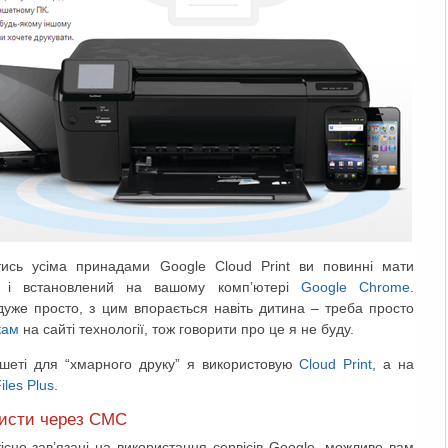
тись усіма принадами Google Cloud Print ви повинні мати
і встановлений на вашому комп’ютері
Google Chrome
.
дуже просто, з цим впорається навіть дитина – треба просто
кам
на сайті технології, тож говорити про це я не буду.
шеті для “хмарного друку” я використовую
Cloud Print
, а на
iles Plus
.
листи через СМС
тісно зав’язані на використання сервісів Google, можливо вам