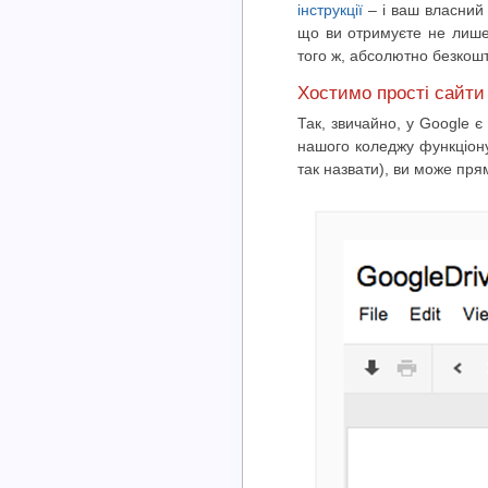
інструкції
– і ваш власний 
що ви отримуєте не лише 
того ж, абсолютно безкош
Хостимо прості сайти
Так, звичайно, у Google є
нашого коледжу функціону
так назвати), ви може пря