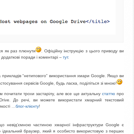
ся як раз плюнути
. Офіційну інструкцію з цього приводу ви
і додаткові поради і коментарі –
тут
.
ка прикладів “нетипового” використання хмари Google. Якщо ви
астосування сервісів Google, будь ласка, поділіться зі мною!
 почитати трохи застарілу, але все ще актуальну
статтю
про
Drive. До речі, ви можете використати хмарний текстовий
якості …
блог-клієнту
!
що невід’ємною частиною хмарної інфраструктури Google є
 ідеальний браузер, який я особисто використовую з перших