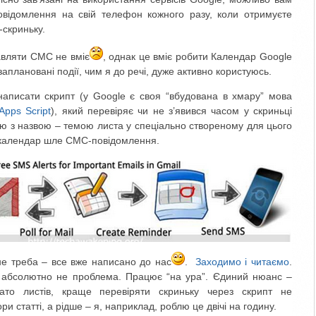
овідомлення на свій телефон кожного разу, коли отримуєте
-скриньку.
авляти СМС не вміє
, однак це вміє робити Календар Google
аплановані події, чим я до речі, дуже активно користуюсь.
написати скрипт (у Google є своя “вбудована в хмару” мова
Apps Script
), який перевіряє чи не з’явився часом у скриньці
ію з назвою – темою листа у спеціально створеному для цього
е календар шле СМС-повідомлення.
не треба – все вже написано до нас
.
Заходимо і читаємо
.
 абсолютно не проблема. Працює “на ура”. Єдиний нюанс –
ато листів, краще перевіряти скриньку через скрипт не
и статті, а рідше – я, наприклад, роблю це двічі на годину.