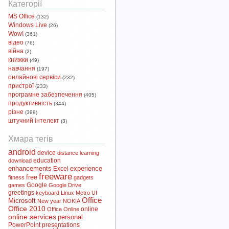
Категорії
MS Office
(132)
Windows Live
(26)
Wow!
(361)
відео
(76)
війна
(2)
книжки
(49)
навчання
(197)
онлайнові сервіси
(232)
пристрої
(233)
програмне забезпечення
(405)
продуктивність
(344)
різне
(399)
штучний інтелект
(3)
Хмара тегів
android
device
distance learning
download
education
enhancements
experience
Excel
freeware
free
fitness
gadgets
Google
games
Google Drive
greetings
keyboard
Linux
Metro UI
Office
Microsoft
New year
NOKIA
Office 2010
online
Office Online
online services
personal
PowerPoint
presentations