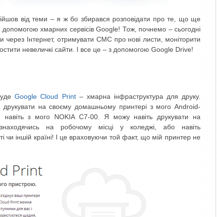
дійшов від теми – я ж бо збирався розповідати про те, що ще
а допомогою хмарних сервісів Google! Тож, почнемо – сьогодні
ти через Інтернет, отримувати СМС про нові листи, моніторити
 хостити невеличкі сайти. І все це – з допомогою Google Drive!
буде
Google Cloud Print
– хмарна інфраструктура для друку.
і друкувати на своєму домашньому принтері з мого Android-
у, навіть з мого NOKIA C7-00. Я можу навіть друкувати на
знаходячись на робочому місці у коледжі, або навіть
і чи іншій країні! І це враховуючи той факт, що мій принтер не