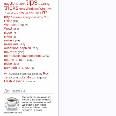
tips
training
questions
tablet
tricks
Windows
Windows
trics
ПЗ
7
YouTube
Windows 8
Word
відео
MS
книжки
продуктивність
Office
(132)
Windows Live
(26)
Wow!
(361)
відео
(76)
війна
(2)
книжки
(49)
навчання
(197)
онлайнові сервіси
(232)
пристрої
(233)
програмне забезпечення
(405)
продуктивність
(344)
різне
(399)
штучний інтелект
(3)
Roy
WP Cumulus Flash tag cloud by
Tanck
Luke Morton
and
requires
Flash Player
9 or better.
Допомогти
Сподобалась стаття?
Чому б не пригостити
мене чашечкою кави?
Добудьте для мене
кілька копійчин, поки
читаєте чергове
повідомлення!