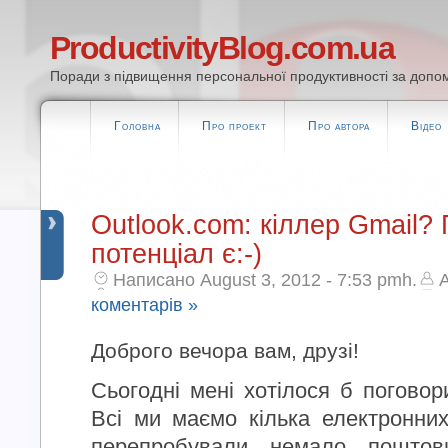
ProductivityBlog.com.ua
Поради з підвищення персональної продуктивності за допом
Головна
Про проект
Про автора
Відео
Outlook.com: кіллер Gmail? 
потенціал є:-)
Написано August 3, 2012 - 7:53 pmh.
A
коментарів »
Доброго вечора вам, друзі!
Сьогодні мені хотілося б поговор
Всі ми маємо кілька електронни
перепробували немало поштов