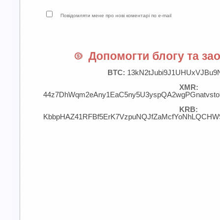
Повідомляти мене про нові коментарі по e-mail
Допомогти блогу та зао
BTC:
13kN2tJubi9J1UHUxVJBu9
XMR:
44z7DhWqm2eAny1EaC5ny5U3yspQA2wgPGnatvst
KRB:
KbbpHAZ41RFBf5ErK7VzpuNQJfZaMcfYoNhLQCHW9