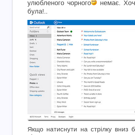
улюбленого чорного
немає. Хоч
була!..
Якщо натиснути на стрілку вниз б