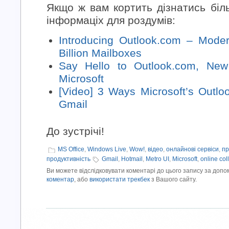
Якщо ж вам кортить дізнатись біл
інформаціх для роздумів:
Introducing Outlook.com – Moder
Billion Mailboxes
Say Hello to Outlook.com, Ne
Microsoft
[Video] 3 Ways Microsoft’s Outlo
Gmail
До зустрічі!
MS Office
,
Windows Live
,
Wow!
,
відео
,
онлайнові сервіси
,
пр
продуктивність
Gmail
,
Hotmail
,
Metro UI
,
Microsoft
,
online col
Ви можете відслідковувати коментарі до цього запису за доп
коментар
, або
використати трекбек
з Вашого сайту.