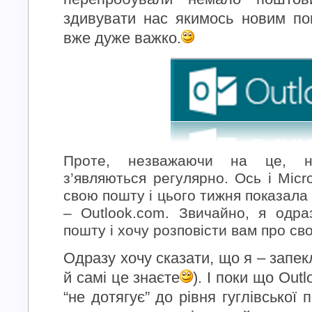
здивувати нас якимось новим п
вже дуже важко.
Проте, незважаючи на це, но
з’являються регулярно. Ось і Micr
свою пошту і цього тижня показала
– Outlook.com. Звичайно, я одр
пошту і хочу розповісти вам про св
Одразу хочу сказати, що я – запек
й самі це знаєте
). І поки що Out
“не дотягує” до рівня гуглівської