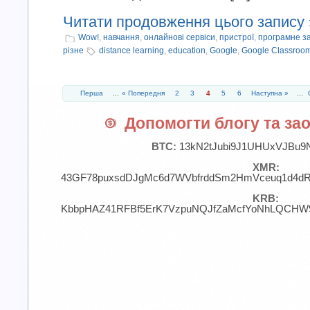
Читати продовження цього запису 
Wow!
,
навчання
,
онлайнові сервіси
,
пристрої
,
програмне з
різне
distance learning
,
education
,
Google
,
Google Classroo
Перша
...
« Попередня
2
3
4
5
6
Наступна »
...
Допомогти блогу та зао
BTC:
13kN2tJubi9J1UHUxVJBu9
XMR:
43GF78puxsdDJgMc6d7WVbfrddSm2HmVceuq1d4d
KRB:
KbbpHAZ41RFBf5ErK7VzpuNQJfZaMcfYoNhLQCHW9