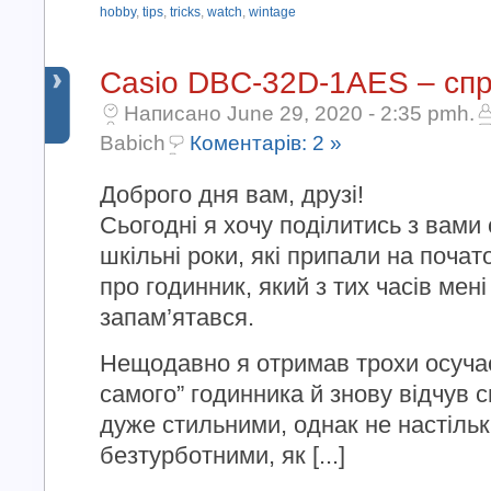
hobby
,
tips
,
tricks
,
watch
,
wintage
Casio DBC-32D-1AES – спр
Написано June 29, 2020 - 2:35 pmh.
Babich
Коментарів: 2 »
Доброго дня вам, друзі!
Сьогодні я хочу поділитись з вами
шкільні роки, які припали на почато
про годинник, який з тих часів мен
запам’ятався.
Нещодавно я отримав трохи осучас
самого” годинника й знову відчув с
дуже стильними, однак не настіль
безтурботними, як [...]