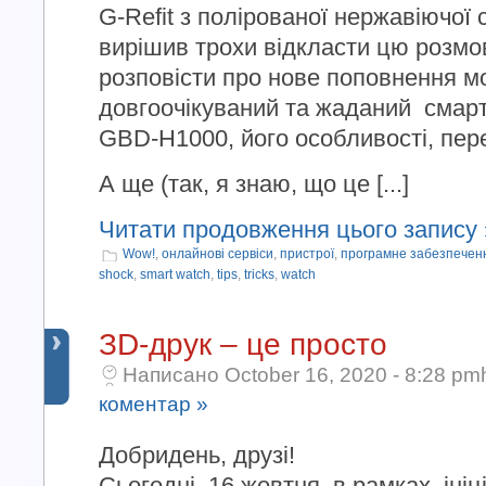
G-Refit з полірованої нержавіючої с
вирішив трохи відкласти цю розмов
розповісти про нове поповнення мо
довгоочікуваний та жаданий смар
GBD-H1000, його особливості, пере
А ще (так, я знаю, що це [...]
Читати продовження цього запису 
Wow!
,
онлайнові сервіси
,
пристрої
,
програмне забезпечен
shock
,
smart watch
,
tips
,
tricks
,
watch
ЗD-друк – це просто
Написано October 16, 2020 - 8:28 pm
коментар »
Добридень, друзі!
Сьогодні, 16 жовтня, в рамках ініц