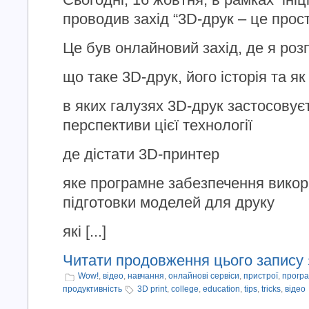
проводив захід “3D-друк – це прост
Це був онлайновий захід, де я розп
що таке 3D-друк, його історія та 
в яких галузях 3D-друк застосовуєт
перспективи цієї технології
де дістати 3D-принтер
яке програмне забезпечення викор
підготовки моделей для друку
які [...]
Читати продовження цього запису 
Wow!
,
відео
,
навчання
,
онлайнові сервіси
,
пристрої
,
прогр
продуктивність
3D print
,
college
,
education
,
tips
,
tricks
,
відео