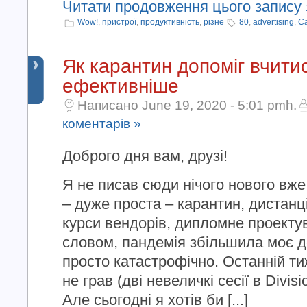
Читати продовження цього запису 
Wow!
,
пристрої
,
продуктивність
,
різне
80
,
advertising
,
Ca
Як карантин допоміг вчити
ефективніше
Написано June 19, 2020 - 5:01 pmh.
коментарів »
Доброго дня вам, друзі!
Я не писав сюди нічого нового вж
– дуже проста – карантин, дистан
курси вендорів, дипломне проек
словом, пандемія збільшила моє 
просто катастрофічно. Останній ти
не грав (дві невеличкі сесії в Divi
Але сьогодні я хотів би [...]