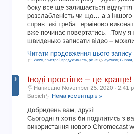
боку все ще залишається відчуття 
розслабленість чи що… а з іншого 
справ, які треба терміново викона
вже починає повертатись…Тому я в
швиденько записати відео – можливо
Читати продовження цього запису 
Wow!
,
пристрої
,
продуктивність
,
різне
eyewear
,
Gunnar
,
Іноді простіше – це краще!
Написано November 25, 2020 - 2:41 
Babich
Нема коментарів »
Добридень вам, друзі!
Сьогодні я хотів би поділитись з в
використання нового Chromecast wi