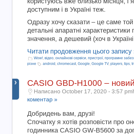
користуюсь вже близько місяця, і
доступним і в Україні теж.
Одразу хочу сказати – це саме той
детальні апаратні характеристики
значення, а дешевий (хоч в Україні в
Читати продовження цього запису 
Wow!
,
відео
,
онлайнові сервіси
,
пристрої
,
програмне забе
різне
android
,
chromecast
,
Google
,
Google TV
,
players
,
tips
,
t
CASIO GBD-H1000 – новий
Написано October 17, 2020 - 3:57 pm
коментар »
Добридень вам, друзі!
Спочатку я хотів розповісти про о
годинника CASIO GW-B5600 за доп