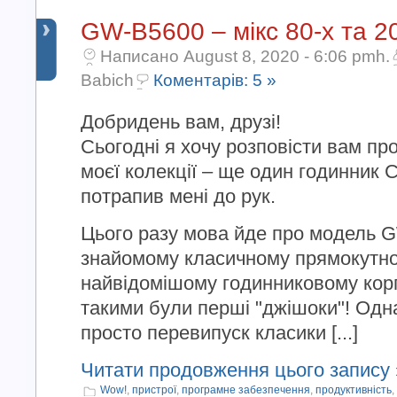
GW-B5600 – мікс 80-х та 2
Написано August 8, 2020 - 6:06 pmh.
Babich
Коментарів: 5 »
Добридень вам, друзі!
Сьогодні я хочу розповісти вам пр
моєї колекції – ще один годинник 
потрапив мені до рук.
Цього разу мова йде про модель 
знайомому класичному прямокутному
найвідомішому годинниковому корпу
такими були перші "джішоки"! Одна
просто перевипуск класики [...]
Читати продовження цього запису 
Wow!
,
пристрої
,
програмне забезпечення
,
продуктивність
,