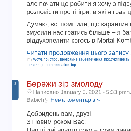
але почати це робити я хочу з підсу
розповісти про ті ігри, в які я грав 
Думаю, всі помітили, що карантин 
змусили нас гратись більше – я баг
віддухопелити когось в Mortal Komba
Читати продовження цього запису 
Wow!
,
пристрої
,
програмне забезпечення
,
продуктивність
,
personal
,
recommendation
,
top
Бережи зір змолоду
Написано January 5, 2021 - 5:33 pmh
Babich
Нема коментарів »
Добридень вам, друзі!
З Новим роком Вас!
Перші дні нового року – дуже дивн