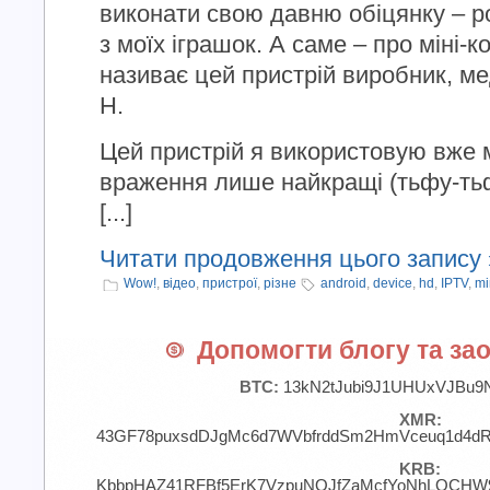
виконати свою давню обіцянку – р
з моїх іграшок. А саме – про міні-к
називає цей пристрій виробник, ме
H.
Цей пристрій я використовую вже м
враження лише найкращі (тьфу-тьф
[...]
Читати продовження цього запису 
Wow!
,
відео
,
пристрої
,
різне
android
,
device
,
hd
,
IPTV
,
mi
Допомогти блогу та зао
BTC:
13kN2tJubi9J1UHUxVJBu9
XMR:
43GF78puxsdDJgMc6d7WVbfrddSm2HmVceuq1d4d
KRB:
KbbpHAZ41RFBf5ErK7VzpuNQJfZaMcfYoNhLQCHW9