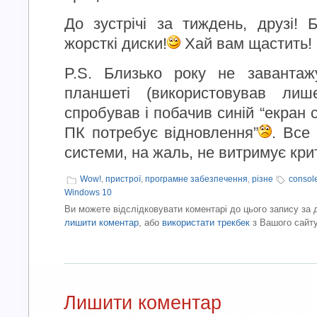
До зустрічі за тиждень, друзі! 
жорсткі диски!
Хай вам щастить!
P.S. Близько року не заванта
планшеті (використовував лиш
спробував і побачив синій “екран 
ПК потребує відновлення”
. Все 
системи, на жаль, не витримує кр
Wow!
,
пристрої
,
програмне забезпечення
,
різне
consol
Windows 10
Ви можете відслідковувати коментарі до цього запису за
лишити коментар
, або
використати трекбек
з Вашого сайту
Лишити коментар