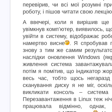
перевірив, чи всі мої розумні пр
роботу, і пішов читати свою лекцію
А ввечері, коли я вирішив ще 
увімкнув комп’ютер, виявилось, щ
увійти в систему, відображає робо
намертво висне
. Я спробував 
знову з тим же самим результат
наслідки оновлення Windows (як
живлення система завантажувала
потім я помітив, що індикатор жор
весь час, тобто щось негаразд
сканування диску я не міг, оскіл
викликати консоль – система
Перезавантаження в Linux теж ніч
працювала відмінно, однак, 