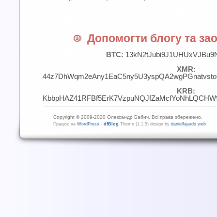
Допомогти блогу та зао
BTC:
13kN2tJubi9J1UHUxVJBu9
XMR:
44z7DhWqm2eAny1EaC5ny5U3yspQA2wgPGnatvst
KRB:
KbbpHAZ41RFBf5ErK7VzpuNQJfZaMcfYoNhLQCHW9
Copyright © 2009-2020 Олександр Бабич. Всі права збережено.
Працює на
WordPress
-
dfBlog
Theme (1.1.5) design by
danielfajardo web