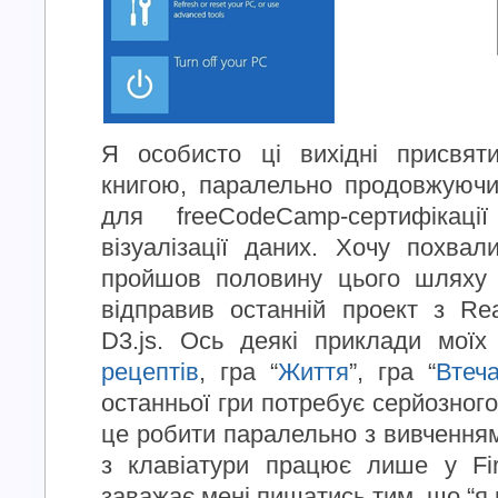
Я особисто ці вихідні присвят
книгою, паралельно продовжуючи
для freeCodeCamp-сертифіка
візуалізації даних. Хочу похва
пройшов половину цього шляху 
відправив останній проект з Rea
D3.js. Ось деякі приклади моїх
рецептів
, гра “
Життя
”, гра “
Втеча
останньої гри потребує серйозного
це робити паралельно з вивченням
з клавіатури працює лише у Fi
заважає мені пишатись тим, що “я 