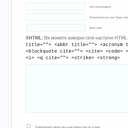
Ім’я (необхідно)
Електропошта (не буде опуб
Веб-сайт
XHTML:
Ви можете використати наступні HTML
title=""> <abbr title=""> <acronym 
<blockquote cite=""> <cite> <code> 
<i> <q cite=""> <strike> <strong>
Повідомляти мене про нові коментарі по e-mail