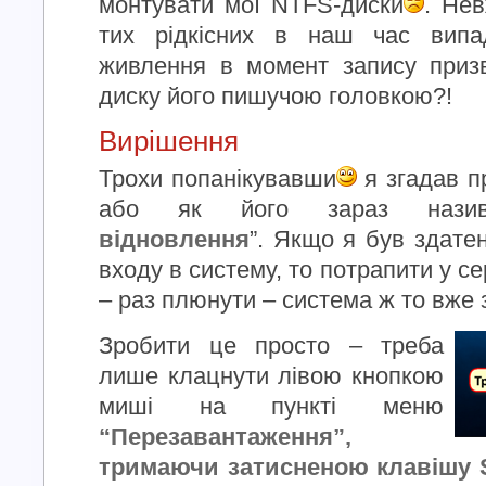
монтувати мої NTFS-диски
. Нев
тих рідкісних в наш час випад
живлення в момент запису приз
диску його пишучою головкою?!
Вирішення
Трохи попанікувавши
я згадав п
або як його зараз нази
відновлення
”. Якщо я був здатен
входу в систему, то потрапити у 
– раз плюнути – система ж то вже
Зробити це просто – треба
лише клацнути лівою кнопкою
миші на пункті меню
“Перезавантаження”,
тримаючи затисненою клавішу 