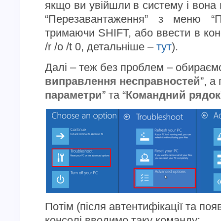
якщо ви увійшли в систему і вона
“Перезавантаження” з меню “П
тримаючи SHIFT, або ввести в кон
/r /o /t 0, детальніше –
тут
).
Далі – теж без проблем – обираємо
виправлення несправностей
”, а
параметри
” та “
Командний рядок
Потім (після автентифікації та по
консолі вводимо таку команду: