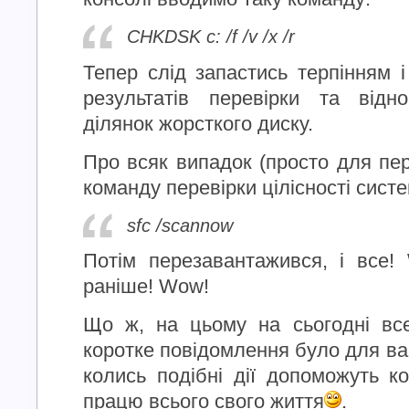
CHKDSK c: /f /v /x /r
Тепер слід запастись терпінням 
результатів перевірки та відн
ділянок жорсткого диску.
Про всяк випадок (просто для пер
команду перевірки цілісності сист
sfc /scannow
Потім перезавантажився, і все!
раніше! Wow!
Що ж, на цьому на сьогодні вс
коротке повідомлення було для ва
колись подібні дії допоможуть к
працю всього свого життя
.