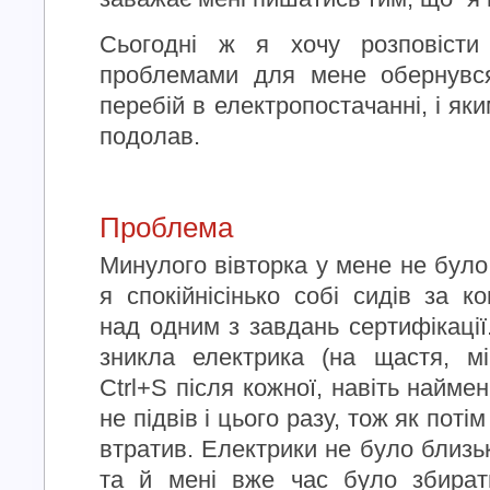
Сьогодні ж я хочу розповіст
проблемами для мене обернувся
перебій в електропостачанні, і як
подолав.
Проблема
Минулого вівторка у мене не було
я спокійнісінько собі сидів за 
над одним з завдань сертифікації
зникла електрика (на щастя, м
Ctrl+S після кожної, навіть найме
не підвів і цього разу, тож як поті
втратив. Електрики не було близь
та й мені вже час було збират