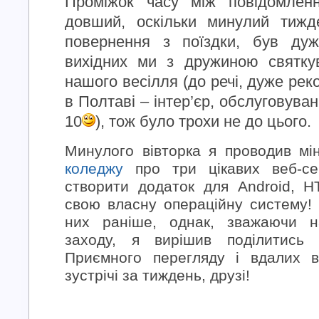
Проміжок часу між повідомлен
довший, оскільки минулий тижд
повернення з поїздки, був ду
вихідних ми з дружиною святку
нашого весілля (до речі, дуже р
в Полтаві – інтер’єр, обслуговуван
10
), тож було трохи не до цього.
Минулого вівторка я проводив мін
коледжу
про три цікавих веб-сер
створити додаток для Android, HT
свою власну операційну систему!
них раніше, однак, зважаючи на
заходу, я вирішив поділитись
Приємного перегляду і вдалих в
зустрічі за тиждень, друзі!