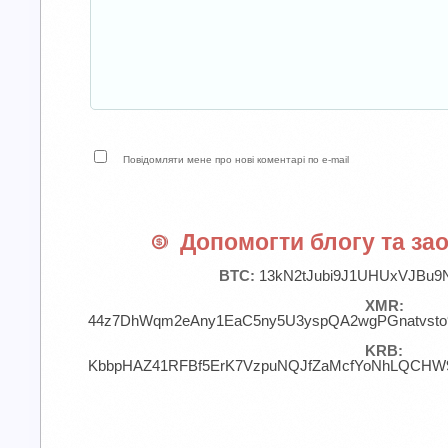
Повідомляти мене про нові коментарі по e-mail
Допомогти блогу та зао
BTC:
13kN2tJubi9J1UHUxVJBu9
XMR:
44z7DhWqm2eAny1EaC5ny5U3yspQA2wgPGnatvst
KRB:
KbbpHAZ41RFBf5ErK7VzpuNQJfZaMcfYoNhLQCHW9