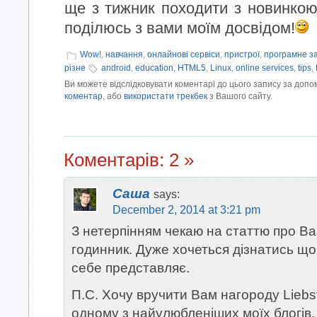
ще з тижник походити з новинкою.
поділюсь з вами моїм досвідом!
Wow!
,
навчання
,
онлайнові сервіси
,
пристрої
,
програмне з
різне
android
,
education
,
HTML5
,
Linux
,
online services
,
tips
,
Ви можете відслідковувати коментарі до цього запису за доп
коментар
, або
використати трекбек
з Вашого сайту.
Коментарів: 2 »
Саша
says:
December 2, 2014 at 3:21 pm
З нетерпінням чекаю на статтю про В
годинник. Дуже хочеться дізнатись що
себе представляє.
П.С. Хочу вручити Вам нагороду Liebst
одному з найулюбленіших моїх блогів,