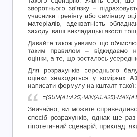
такого сценарію. Уявіть собі, що
зворотнього зв’язку – підраховує
учасники тренінгу або семінару оц
матеріалів, адекватність обладнан
заходу, ваші викладацькі якості тощ
Давайте також уявимо, що обчислю
таким правилом – відкидаємо н
оцінки, а те, що зосталось усередн
Для розрахунків середнього бал
оцінки знаходяться у комірках
А
написати формулу на кшталт такої:
=(SUM(A1:A25)-MIN(A1:A25)-MAX(A1
Звичайно, ви можете справедливо
спосіб розрахунків, однак ще ра
гіпотетичний сценарій, приклад, я