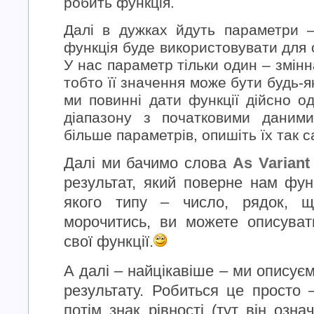
робить функція.
Далі в дужках йдуть параметри – 
функція буде використовувати для 
У нас параметр тільки один – змінн
тобто її значення може бути будь-
ми повинні дати функції дійсно о
діапазону з початковими даним
більше параметрів, опишіть їх так с
Далі ми бачимо слова
As Variant
результат, який поверне нам фун
якого типу – число, рядок, 
морочитись, ви можете описуват
свої функції.
А далі – найцікавіше – ми описує
результату. Робиться це просто –
потім знак рівності (тут він озн