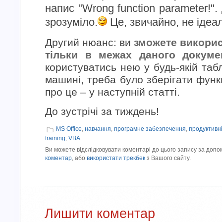
напис "Wrong function parameter!"
зрозуміло.
Це, звичайно, не ідеал
Другий нюанс: ви
зможете викори
тільки в межах даного докуме
користуватись нею у будь-якій табл
машині, треба було зберігати функ
про це – у наступній статті.
До зустрічі за тиждень!
MS Office
,
навчання
,
програмне забезпечення
,
продуктивн
training
,
VBA
Ви можете відслідковувати коментарі до цього запису за доп
коментар
, або
використати трекбек
з Вашого сайту.
Лишити коментар