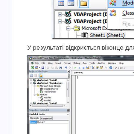
У результаті відкриється віконце дл