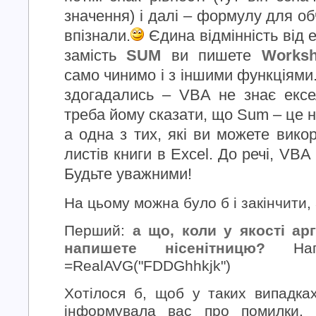
значення) і далі – формулу для об
впізнали.
Єдина відмінність від 
замість
SUM
ви пишете
Worksh
само чинимо і з іншими функціями
здогадались – VBA не знає ексе
треба йому сказати, що Sum – це н
а одна з тих, які ви можете вико
листів книги в Excel. До речі, VBA 
Будьте уважними!
На цьому можна було б і закінчити,
Перший:
а що, коли у якості ар
напишете нісенітницю?
Напр
=RealAVG("FDDGhhkjk")
Хотілося б, щоб у таких випадка
інформувала вас про помилки. 