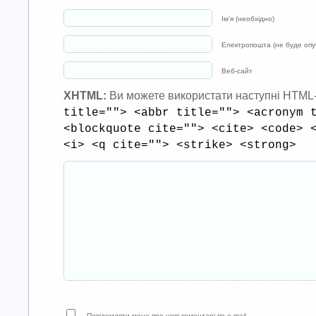
Ім’я (необхідно)
Електропошта (не буде опуб
Веб-сайт
XHTML:
Ви можете використати наступні HTML
title=""> <abbr title=""> <acronym 
<blockquote cite=""> <cite> <code> 
<i> <q cite=""> <strike> <strong>
Повідомляти мене про нові коментарі по e-mail