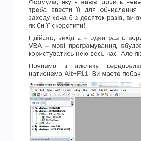
Формула, яку я навів, досить нев
треба ввести її для обчислення о
заходу хоча б з десяток разів, ви 
як би її скоротити!
І дійсно, вихід є – один раз ство
VBA – мові програмування, вбудов
користуватись нею весь час. Але я
Почнемо з виклику середови
натиснемо
Alt+F11
. Ви маєте побач