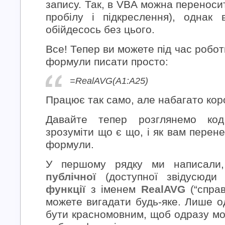
запису. Так, в VBA можна переноси
пробілу і підкреслення), однак
обійдесось без цього.
Все! Тепер ви можете під час роботи
формули писати просто:
=RealAVG(A1:A25)
Працює так само, але набагато кор
Давайте тепер розглянемо ко
зрозуміти що є що, і як вам перен
формули.
У першому рядку ми написали
публічної
(доступної звідусюди 
функції
з іменем
RealAVG
(“справ
можете вигадати будь-яке. Лише о
бути красномовним, щоб одразу мо