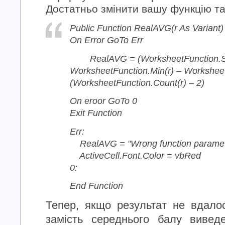
Достатньо змінити вашу функцію т
Public Function RealAVG(r As Variant)
On Error GoTo Err
RealAVG = (WorksheetFunction.S
WorksheetFunction.Min(r) – Worksheet
(WorksheetFunction.Count(r) – 2)
On eroor GoTo 0
Exit Function
Err:
RealAVG = "Wrong function paramet
ActiveCell.Font.Color = vbRed
0:
End Function
Тепер, якщо результат не вдало
замість середнього балу вивед