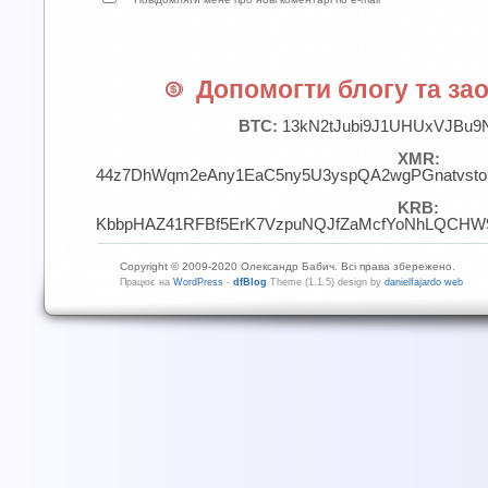
Допомогти блогу та зао
BTC:
13kN2tJubi9J1UHUxVJBu9
XMR:
44z7DhWqm2eAny1EaC5ny5U3yspQA2wgPGnatvst
KRB:
KbbpHAZ41RFBf5ErK7VzpuNQJfZaMcfYoNhLQCHW9
Copyright © 2009-2020 Олександр Бабич. Всі права збережено.
Працює на
WordPress
-
dfBlog
Theme (1.1.5) design by
danielfajardo web