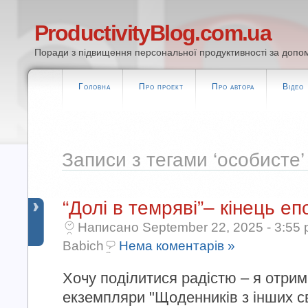
ProductivityBlog.com.ua
Поради з підвищення персональної продуктивності за допом
Головна
Про проект
Про автора
Відео
Записи з тегами ‘особисте’
“Долі в темряві”– кінець еп
Написано September 22, 2025 - 3:55 
Babich
Нема коментарів »
Хочу поділитися радістю – я отрима
екземпляри "Щоденників з інших св