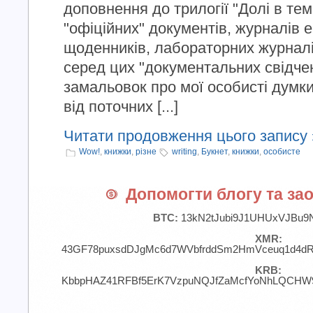
доповнення до трилогії "Долі в темр
"офіційних" документів, журналів 
щоденників, лабораторних журналі
серед цих "документальних свідче
замальовок про мої особисті думки
від поточних [...]
Читати продовження цього запису 
Wow!
,
книжки
,
різне
writing
,
Букнет
,
книжки
,
особисте
Допомогти блогу та зао
BTC:
13kN2tJubi9J1UHUxVJBu9
XMR:
43GF78puxsdDJgMc6d7WVbfrddSm2HmVceuq1d4d
KRB:
KbbpHAZ41RFBf5ErK7VzpuNQJfZaMcfYoNhLQCHW9