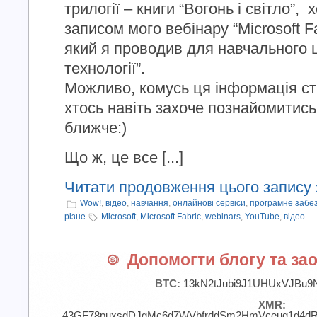
трилогії – книги “Вогонь і світло”,
записом мого вебінару “Microsoft Fa
який я проводив для навчального 
технології”.
Можливо, комусь ця інформація ст
хтось навіть захоче познайомитис
ближче:)
Що ж, це все [...]
Читати продовження цього запису 
Wow!
,
відео
,
навчання
,
онлайнові сервіси
,
програмне забе
різне
Microsoft
,
Microsoft Fabric
,
webinars
,
YouTube
,
відео
Допомогти блогу та зао
BTC:
13kN2tJubi9J1UHUxVJBu9
XMR:
43GF78puxsdDJgMc6d7WVbfrddSm2HmVceuq1d4d