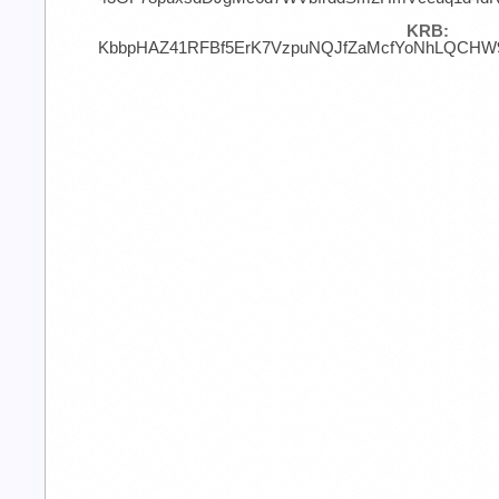
KRB:
KbbpHAZ41RFBf5ErK7VzpuNQJfZaMcfYoNhLQCHW9